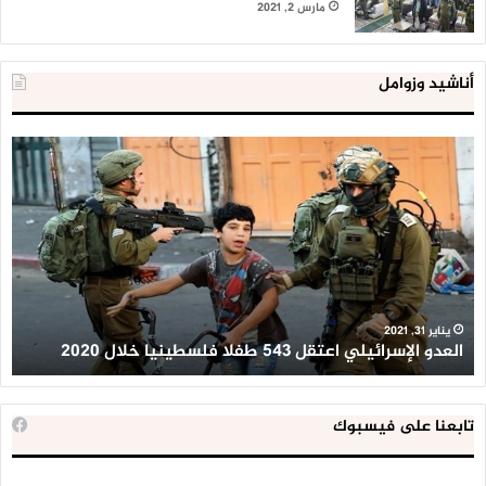
مارس 2, 2021
أناشيد وزوامل
العدو
الد
الإسرائيلي
ال
اعتقل
تع
543
إح
طفلا
‘م
فلسطينيا
كبي
خلال
للإ
2020
ال
ا
يناير 31, 2021
العدو الإسرائيلي اعتقل 543 طفلا فلسطينيا خلال 2020
ا
تابعنا على فيسبوك