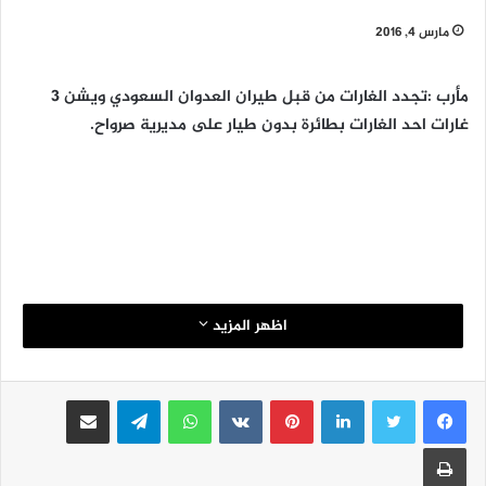
مارس 4, 2016
مأرب :تجدد الغارات من قبل طيران العدوان السعودي ويشن 3
غارات احد الغارات بطائرة بدون طيار على مديرية صرواح.
اظهر المزيد
لينكدإن
بينتيريست
واتساب
تيلقرام
مشاركة عبر البريد
طباعة