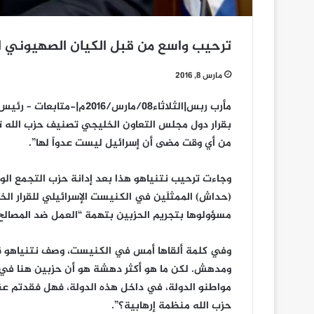
ترحيب واسع من قبل الكيان الصهيوني ال
مارس 8, 2016
مأرب ربس|الثلاثاء08/مارس/
بقرار دول مجلس التعاون الخليجي تصنيف حزب الله تنظيما
من أي وقت مضى أن إسرائيل ليست عدواً لها”.
وجاءت ترحيب نتنياهو هذا بعد إدانة حزب التجمع الو
(حداش) الممثلَين في الكنيست الإسرائيلي للقرار ال
مسؤولوها بتجريم الحزبين بتهمة “العمل ضد المصالح ا
وفي كلمة ألقاها أمس في الكنيست، وصف نتنياهو قرا
ومدهش. لكن ما هو أكثر دهشة هو أن حزبين هنا في الك
مواطنو الدولة، في داخل هذه الدولة، فهل فقدتم عقل
حزب الله منظمة إرهابية؟”.