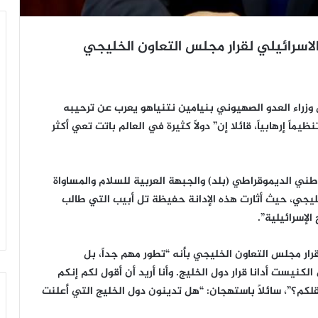
اسرائيلي لقرار مجلس التعاون الخليجي
2016م|-متابعات – رئيس وزراء العدو الصهيوني بنيامين نتنياهو يعرب عن ترحيبه
ً إرهابياً، قائلا إن” دولاً كثيرة في العالم باتت تعي أكثر
طني الديموقراطي (بلد) والجبهة العربية للسلام والمساواة
خليجي، حيث أثارت هذه الإدانة حفيظة تل أبيب التي طالب
لإسرائيلية”.
ر مجلس التعاون الخليجي بأنه “تطور مهم جداً، بل
نيست أدانا قرار دول الخليج. وأنا أريد أن أقول لكم إنكم
كم؟”، سائلاً باستهجان: “هل تدينون دول الخليج التي أعلنت