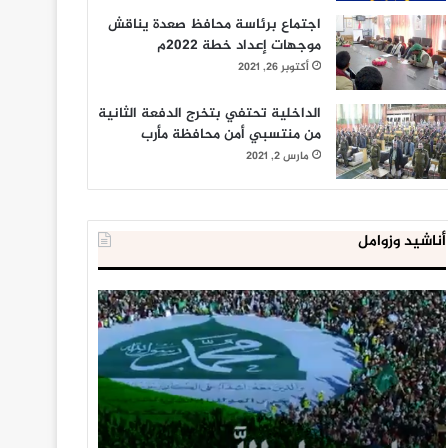
اجتماع برئاسة محافظ صعدة يناقش
موجهات إعداد خطة 2022م
أكتوبر 26, 2021
الداخلية تحتفي بتخرج الدفعة الثانية
من منتسبي أمن محافظة مأرب
مارس 2, 2021
أناشيد وزوامل
العدو
الداخلية
الإسرائيلي
المصرية
اعتقل
تعلن
543
إحباط
طفلا
‘مخطط
فلسطينيا
كبير’
خلال
للإخوان
يناير 31, 2021
يوليو 23, 2020
2020
المسلمين