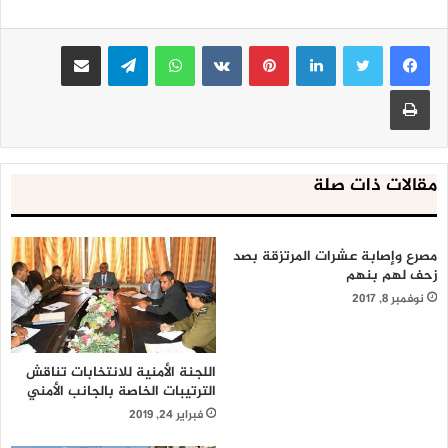
وحمل البيان وسائل إعلام العدوان ومن يقف وراءها المسؤولية
لينكدإن
بينتيريست
واتساب
تيلقرام
مشاركة عبر البريد
كاملة عن حياة المرضى في المستشفى والكوادر العاملة فيها..
مجددا إدانته واستنكاره لاستمرار وتمادي تحالف العدوان باستهداف
طباعة
المنشآت الصحية بهدف إيقاف المنظومة الصحية واستمرار الحصار
ومنع دخول الأدوية والأجهزة والمعدات الطبية والعلاجات لإنقاذ
حياة المرضى.
مقالات ذات صلة
ودعا البيان كافة المنظمات العاملة في بلادنا إلى زيارة
المستشفى في وقت لدحض تلك الإشاعات والأكاذيب الرخيصة
وفضحها أمام الرأي العام.
مصرع وإصابة عشرات المرتزقة بصد
زحف لهم بنهم
نوفمبر 8, 2017
اللجنة الأمنية للانتخابات تناقش
الترتيبات الخاصة بالجانب الأمني
فبراير 24, 2019