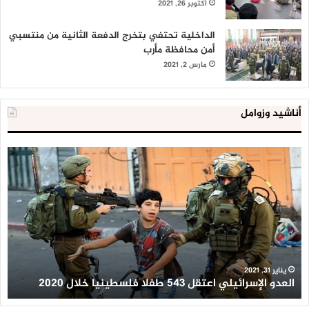
أكتوبر 26, 2021
الداخلية تحتفي بتخرج الدفعة الثانية من منتسبي
أمن محافظة مأرب
مارس 2, 2021
أناشيد وزوامل
العدو
الد
الإسرائيلي
ال
اعتقل
تع
543
إح
طفلا
‘م
فلسطينيا
كبي
خلال
للإ
2020
ال
ا
يناير 31, 2021
العدو الإسرائيلي اعتقل 543 طفلا فلسطينيا خلال 2020
ا