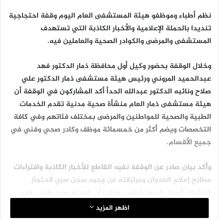
نظم أطباء وموظفو هيئة المستشفى العام اليوم وقفة احتجاجية
تنديدا بالحملة الإعلامية والأخبار الكاذبة التي تستهدف
المستشفى والمرضى والكوادر الصحية والعاملين فيه.
وخلال الوقفة بحضور وكيل أول محافظة ذمار الدكتور فهد
عبدالحميد المروني ورئيس هيئة مستشفى ذمار الدكتور علي
صلاح ونائبه الدكتور عبدالله الحدأ أكد المشاركون في الوقفة أن
هيئة مستشفى ذمار العام منشأة صحية مدنية تقدم الخدمات
الطبية والصحية للمواطنين والمرضى بمختلف فئاتهم وفي كافة
التخصصات ويضم أكثر من خمسمائة موظف وكادر صحي وفني في
جميع الأقسام.
وأكد بيان صادر عن الوقفة نفيه القاطع للأخبار الكاذبة وافتراءات
مطابخ إعلام العدوان ومرتزقته عن وجود سجن سري لاحتجاز
العشرات أسفل المستشفى.. مؤكدا أن الهيئة صرح طبي يقدم
خدماته الصحية والإنسانية للمجتمع على مدار الساعة.
اظهر المزيد