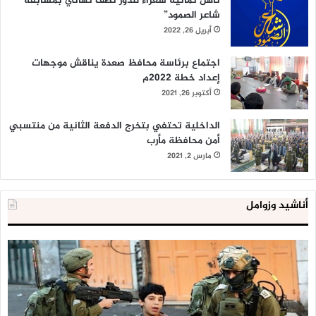
تأهل ثمانية شعراء للدور نصف نهائي بمسابقة ”
شاعر الصمود”
أبريل 26, 2022
اجتماع برئاسة محافظ صعدة يناقش موجهات
إعداد خطة 2022م
أكتوبر 26, 2021
الداخلية تحتفي بتخرج الدفعة الثانية من منتسبي
أمن محافظة مأرب
مارس 2, 2021
أناشيد وزوامل
العدو
الد
الإسرائيلي
ال
اعتقل
تع
543
إح
طفلا
‘م