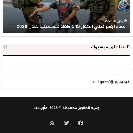
فلسطينيا
كبي
خلال
للإ
2020
ال
ا
يناير 31, 2021
العدو الإسرائيلي اعتقل 543 طفلا فلسطينيا خلال 2020
ا
تابعنا على فيسبوك
غرد وتابع @maribpress1
جميع الحقوق محفوظة © 2026-مأرب نت
فيسبوك
تويتر
ملخص