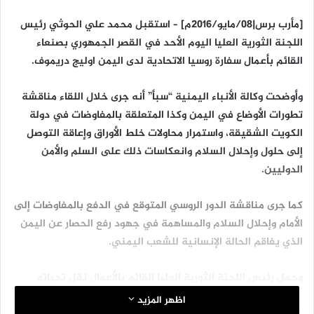
[مأرب برس|08/مايو/2016م] – استقبل محمد علي الحوثي رئيس
اللجنة الثورية العليا اليوم الأحد في القصر الجمهوري بصنعاء
القائم بأعمال سفارة روسيا الاتحادية لدى اليمن اوليج دريموف.
وأوضحت وكالة الأنباء اليمنية “سبأ” أنه جرى خلال اللقاء مناقشة
تطورات الأوضاع في اليمن وكذا المتعلقة بالمفاوضات في دولة
الكويت الشقيقة، واستمرار محاولات خلط الأوراق وإعاقة التوصل
إلى حلول وإحلال السلام وانعكاسات ذلك على السلم والأمن
الدوليين.
كما جرى مناقشة الدور الروسي المتوقع في الدفع بالمفاوضات إلى
الأمام وإحلال السلام والمساهمة في جهود رفع الحصار عن اليمن
الذي يفاقم الحالة الإنسانية للشعب اليمني.
وحمل رئيس اللجنة الثورية العليا القائم بالأعمال نقل تحياته
وأمنياته الصادقة للقيادة الروسية والشعب الروسي الصديق الذي
اظهر المزيد