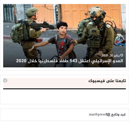
العدو
الد
الإسرائيلي
ال
اعتقل
تع
543
إح
طفلا
‘م
فلسطينيا
كبي
خلال
للإ
2020
ال
ا
يناير 31, 2021
العدو الإسرائيلي اعتقل 543 طفلا فلسطينيا خلال 2020
ا
تابعنا على فيسبوك
غرد وتابع @maribpress1