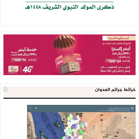
وتابع” مشكلة السلطة والشرعية التي هي موجودة أن قراراها بيد
السعودية القرار ليس بيدها ثم هي تجد في الاتجاهين أن أي حل
يأتي من هنا أو هنا هو معناه انتقاص من إمكاناتها من وجودها
كشرعية”.
وتساءل بالقول”ما هو حكم السلاح الموجود مع كتائب العباس في
تعز السلاح الذي دخل بالآلاف من المنافذ اليمنية السلاح الذي هو
موجود مع القاعدة وداعش السلاح الذي هو موجود الفصائل سواء
المحسوبه على الإخوان المسلمين أو غيرهم لا نريد أن نتحدث عن
هذا”.
وأكد عبد السلام” لن نسمح بكلمة انسحاب بهذا الشكل الذي
خرائط جرائم العدوان
تقدموه لأنه تطهير عرقي ولن نسمح بأن تكون هناك حاجه تكون
اسمها تسليم سلاح والجيش اليمني هو الذي يمسك السلاح هذا
أمر محسوم بالسنبة لنا “.
وعن الموقف الدولي قال” نحن التقينا بالمجتمع الدولي عن بكرة
أبيه أو ربما أغلب هذا المجتمع الدولي لم يستنكر أحد هذا الشعار