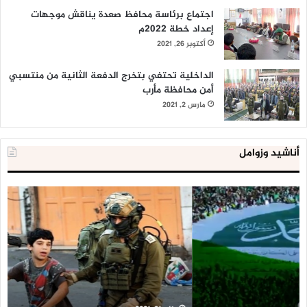
اجتماع برئاسة محافظ صعدة يناقش موجهات
إعداد خطة 2022م
أكتوبر 26, 2021
الداخلية تحتفي بتخرج الدفعة الثانية من منتسبي
أمن محافظة مأرب
مارس 2, 2021
أناشيد وزوامل
العدو
الد
الإسرائيلي
ال
اعتقل
تع
543
إح
طفلا
‘م
فلسطينيا
كبي
خلال
للإ
2020
ال