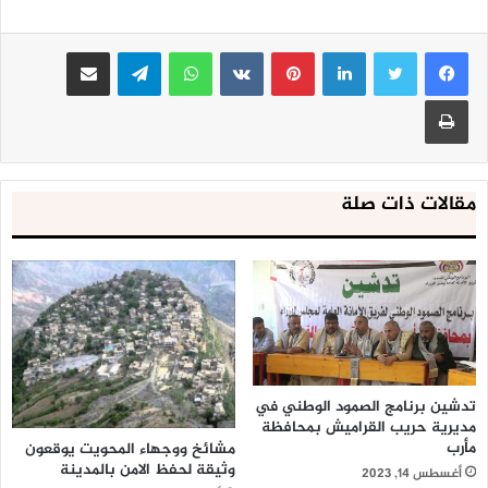
لينكدإن
بينتيريست
واتساب
تيلقرام
مشاركة عبر البريد
طباعة
مقالات ذات صلة
تدشين برنامج الصمود الوطني في
مديرية حريب القراميش بمحافظة
مأرب
مشائخ ووجهاء المحويت يوقعون
وثيقة لحفظ الامن بالمدينة
أغسطس 14, 2023