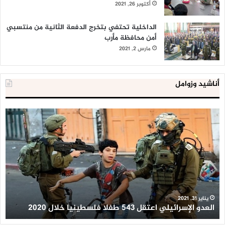
أكتوبر 26, 2021
الداخلية تحتفي بتخرج الدفعة الثانية من منتسبي
أمن محافظة مأرب
مارس 2, 2021
أناشيد وزوامل
العدو
الد
الإسرائيلي
ال
اعتقل
تع
543
إح
طفلا
‘م
فلسطينيا
كبي
خلال
للإ
2020
ال
ا
يناير 31, 2021
العدو الإسرائيلي اعتقل 543 طفلا فلسطينيا خلال 2020
ا