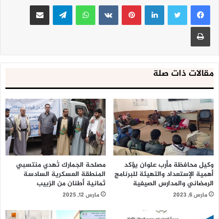
لينكدإن
بينتيريست
واتساب
تيلقرام
مشاركة عبر البريد
طباعة
مقالات ذات صلة
وكيل محافظة مأرب علوان يؤكد
مصلحة الجمارك تُهدي منتسبي
أهمية الإستعداد والتهيئة للبرنامج
المنطقة العسكرية السادسة
الرمضاني والمدارس الصيفية
ثمانية أطنان من الزبيب
مارس 6, 2023
مارس 12, 2025