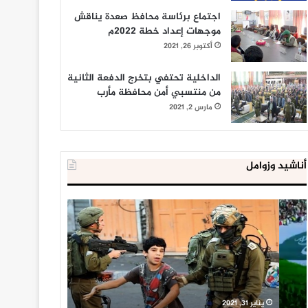
اجتماع برئاسة محافظ صعدة يناقش
موجهات إعداد خطة 2022م
أكتوبر 26, 2021
الداخلية تحتفي بتخرج الدفعة الثانية
من منتسبي أمن محافظة مأرب
مارس 2, 2021
أناشيد وزوامل
العدو
الداخلية
الإسرائيلي
المصرية
اعتقل
تعلن
543
إحباط
طفلا
‘مخطط
فلسطينيا
كبير’
خلال
للإخوان
يناير 31, 2021
يوليو 23, 2020
2020
المسلمين