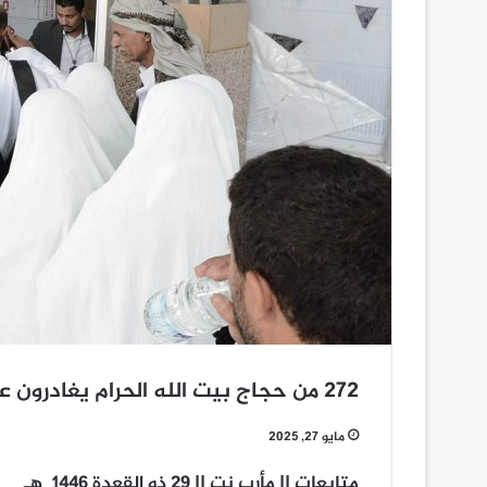
272 من حجاج بيت الله الحرام يغادرون عبر مطار صنعاء
مايو 27, 2025
متابعات || مأرب نت || 29 ذو القعدة 1446_ه‍ـ