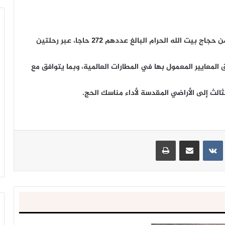
غادر مطار صنعاء الدولي اليوم الثلاثاء ، الفوج الرابع من حجاج بيت الله الحرام البالغ عددهم 272 حاجا، عبر رحلتين
 المعايير المعمول بها في المطارات العالمية، وبما يتوافق مع
ينتيريست
مشاركة عبر البريد
طباعة