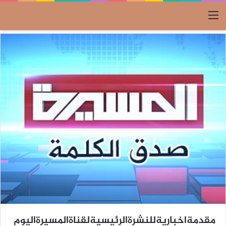
القائمة
مقدمةاخباريةللنشرةالرئيسيةلقناةالمسيرةاليوم