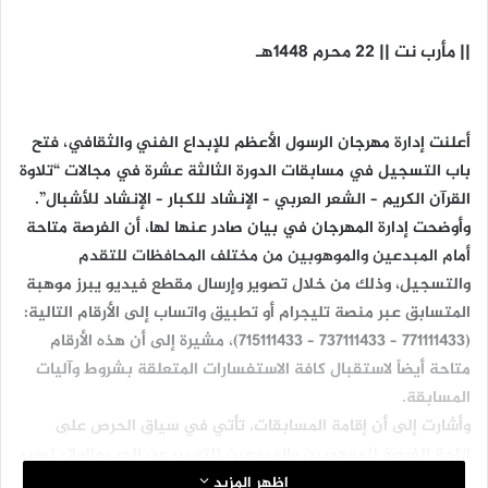
|| مأرب نت || 22 محرم 1448هـ
أعلنت إدارة مهرجان الرسول الأعظم للإبداع الفني والثقافي، فتح
باب التسجيل في مسابقات الدورة الثالثة عشرة في مجالات “تلاوة
القرآن الكريم – الشعر العربي – الإنشاد للكبار – الإنشاد للأشبال”.
وأوضحت إدارة المهرجان في بيان صادر عنها لها، أن الفرصة متاحة
أمام المبدعين والموهوبين من مختلف المحافظات للتقدم
والتسجيل، وذلك من خلال تصوير وإرسال مقطع فيديو يبرز موهبة
المتسابق عبر منصة تليجرام أو تطبيق واتساب إلى الأرقام التالية:
(771111433 – 737111433 – 715111433)، مشيرة إلى أن هذه الأرقام
متاحة أيضاً لاستقبال كافة الاستفسارات المتعلقة بشروط وآليات
المسابقة.
وأشارت إلى أن إقامة المسابقات، تأتي في سياق الحرص على
إتاحة الفرصة للموهوبين والمبدعين للتعبير عن الحب والولاء لسيد
الخلق بمناسبة ذكرى مولده الشريف، في مراحل تصفيات يتخللها
اظهر المزيد