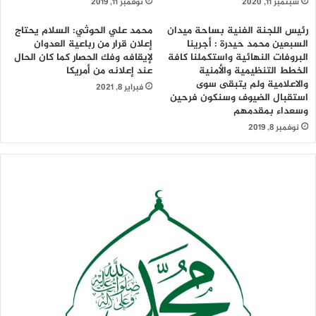
سبتمبر 11, 2020
نوفمبر 11, 2019
رئيس اللجنة الفنية بساحة ميدان
محمد علي الحوثي: السلام يحتاج
السبعين محمد حيدرة : أجرينا
إعلان قرار من رباعية العدوان
البروفات النهائية واستكملنا كافة
لإيقافه وفك الحصار كما كان الحال
الخطط التنظيمية والأمنية
عند إعلانه من أمريكا
والاعلامية ولم يتبقى سوى
فبراير 8, 2021
استقبال الضيوف وسنكون فرحين
وسعداء بمقدمهم
نوفمبر 8, 2019