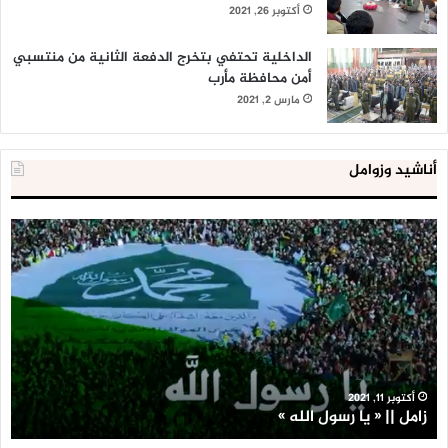
أكتوبر 26, 2021
الداخلية تحتفي بتخرج الدفعة الثانية من منتسبي
أمن محافظة مأرب
مارس 2, 2021
أناشيد وزوامل
العدو
الد
الإسرائيلي
ال
اعتقل
تع
543
إح
طفلا
‘م
فلسطينيا
كبي
خلال
للإ
2020
ال
ا
يناير 31, 2021
العدو الإسرائيلي اعتقل 543 طفلا فلسطينيا خلال 2020
ا