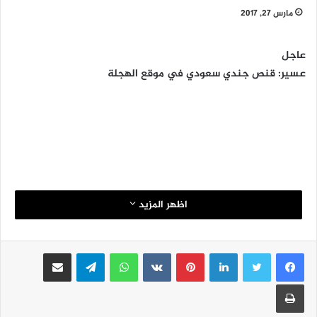
مارس 27, 2017
عاجل
عسير: قنص جندي سعودي في موقع الهجلة
اظهر المزيد
لينكدإن
بينتيريست
واتساب
تيلقرام
مشاركة عبر البريد
طباعة