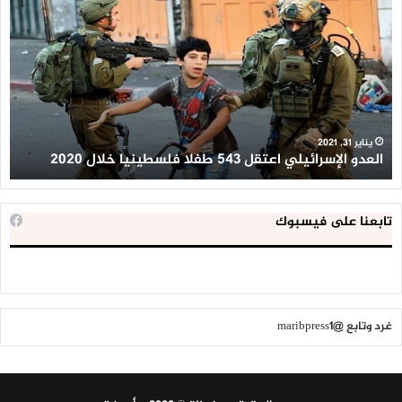
الإسرائيلي
ال
اعتقل
تع
543
إح
طفلا
‘م
فلسطينيا
كبي
خلال
للإ
2020
ال
ا
يناير 31, 2021
العدو الإسرائيلي اعتقل 543 طفلا فلسطينيا خلال 2020
ا
تابعنا على فيسبوك
غرد وتابع @maribpress1