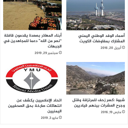
أبناء المهاذر بصعدة يقدمون قافلة
أسماء الوفد الوطني اليمني
“نصر من الله” دعما للمجاهدين في
المشارك بمفاوضات الكويت
الجبهات
أبريل 20, 2016
سبتمبر 29, 2019
شبوة :كسر زحف للمرتزقة وقتل
اتحاد الإعلاميين يكشف عن
وجرح العشرات بينهم قياديين
انتهاكات صارخة بحق الصحفيين
اليمنيين
مارس 19, 2016
مايو 3, 2019