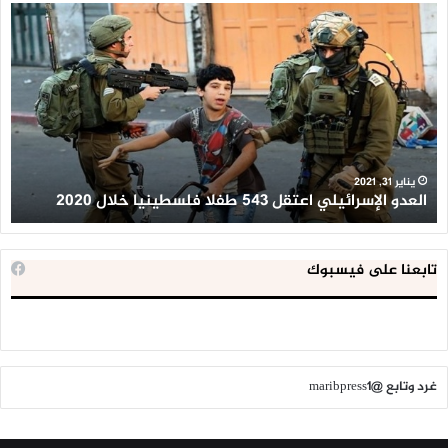
العدو
الد
الإسرائيلي
ال
اعتقل
تع
543
إح
طفلا
‘م
فلسطينيا
كبي
خلال
للإ
2020
ال
ا
يناير 31, 2021
العدو الإسرائيلي اعتقل 543 طفلا فلسطينيا خلال 2020
ا
تابعنا على فيسبوك
غرد وتابع @maribpress1