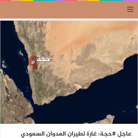
القائمة
عاجل #حجة: غارة لطيران العدوان السعودي