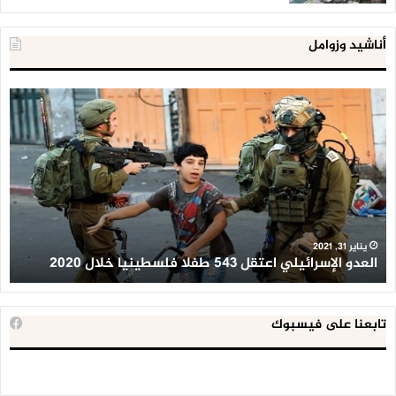
أناشيد وزوامل
العدو
الد
الإسرائيلي
ال
اعتقل
تع
543
إح
طفلا
‘م
فلسطينيا
كبي
خلال
للإ
2020
ال
ا
يناير 31, 2021
العدو الإسرائيلي اعتقل 543 طفلا فلسطينيا خلال 2020
ا
تابعنا على فيسبوك