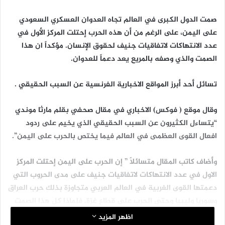
صمت الدول الكبرى في العالم تجاه العدوان العسكري السعودي
على اليمن، على الرغم من أن هذه الحرب إحتلت المركز الأول في
عدد الانتهاكات لاتفاقيات جنيف لحقوق الإنسان. مؤكداً ان هذا
الصمت والذي وصفه بالمريع يعد دعماً للعدوان.
تسائل أحد أبرز المواقع الاخبارية الفرنسية عن السبب الحقيقي .
وقال موقع ( فوكس) الاخباري في مقال صحفي بقلم مارثا موندي
“يتساءل الكثيرون عن السبب الحقيقي الذي يخيم على ردود
افعال القوى العظمى في العالم فيما يختص بالحرب على اليمن”.
وأضاف كاتب المقال متسائلاً ” إن الحرب على اليمن إحتلت المركز
الاول في عدد الانتهاكات لاتفاقيات جنيف على مدى الحروب التي
دعمتها القوى الغربية في العالم العربي متجاوزة بذلك حرب العراق
وسوريا وليبيا وحتى الحرب على قطاع غزة، فلماذا كل هذا الصمت
؟”.
اظهر المزيد