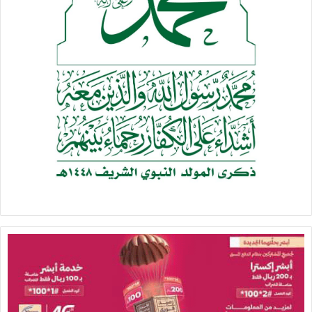
وأمعن في هذا الصدد إلى أن السعودية والتي تمتلك أسطول
حربي يضم طائرات حربية بريطانية الصنع أكثر مما يمتلكه
#الجيش
البريطاني نفسه مع الثروة التي تمتلكها دول الخليج والتي من
خلالها استطاعت شراء الكثير من وسائل الاعلام والعتاد العسكري،
بالإضافة الى الدعم الذي تقدمه كل من الولايات المتحدة وفرنسا
والمملكة المتحدة لقوى التحالف يذهب الى ما هو أبعد من ان
يشترى بالمال.
كما إنتقد الكاتب فرنسا بسبب الدور المهم الذي تلعبه في عملية
الحصار البحري على اليمن وذلك من خلال الدور الفعال لقواعدها
العسكرية الفرنسية في جيبوتي قاعدة دييغو غارسيا .