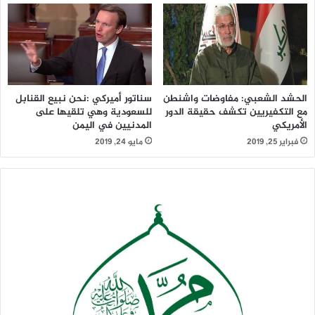
الانساني التي تنتهك بشكل ممنهج في الحرب على اليمن هي
نفسها ذات القوانين التي تتغنى بها هيئات الأمم المتحدة
والحكومات ووسائل الإعلام والمنظمات الغربية غير الحكومية
عندما يشار إلى حكومة اسرائيل بارتكابها جرائم حرب ضد الانسانية
في قطاع غزة.
الحشد الشعبي: مفاوضات واشنطن
سناتور أميركي :نحن نبيع القنابل
مع التكفيريين تكشف حقيقة الدور
للسعودية وهي تلقيها على
وأضاف “يمكننا القول بشكل اخر ان هذا الصمت المريع يعتبر دعم
الأمريكي
المدنيين في اليمن
من نوع آخر لهذا التحالف الذي يشن الحرب على اليمن”.
فبراير 25, 2019
مايو 24, 2019
وأكد الكاتب قائلاً ” فهذا الصمت ما هو إلا اجماع دولي لإخفاء أي
معايير قانونية لهذه الحرب ، ناهيك عن انعدام أي تغطية إعلامية
محايدة في هذه الحرب” .
وتسائل الكاتب حول ما اذا كان المال الذي يستطيع أن يطبق
خناقه على العالم كي يغمضون أعينهم عن الوضع المزري في
اليمن ؟.