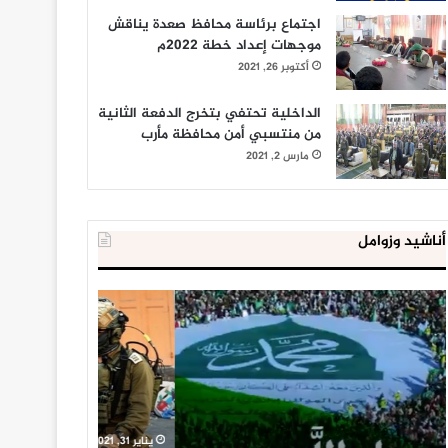
اجتماع برئاسة محافظ صعدة يناقش
موجهات إعداد خطة 2022م
أكتوبر 26, 2021
الداخلية تحتفي بتخرج الدفعة الثانية
من منتسبي أمن محافظة مأرب
مارس 2, 2021
أناشيد وزوامل
العدو
الداخلية
الإسرائيلي
المصرية
اعتقل
تعلن
543
إحباط
طفلا
‘مخطط
فلسطينيا
كبير’
خلال
للإخوان
يناير 31, 2021
يوليو 23, 2020
2020
المسلمين