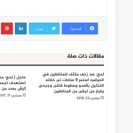
لينكدإن
ب
فيسبوك
تويتر
مقالات ذات صلة
لحج: صد زحف مكثف للمنافقين في
عاجل | لحج: مد
الحوامره استمر 9 ساعات تم خلاله
تستهدف تجمعات
التنكيل بالعدو وسقوط قتلى وجرحى
كرش بعدد من ق
وفرار من تبقى من المنافقين
سبتمبر 17, 2017
نوفمبر 23, 2018