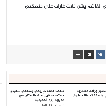
دي الغاشم يشن ثلاث غارات على منطقتي
ينتيريست
مشاركة عبر البريد
طباعة
دمير جرافة عسكرية
صعدة: قصف صاروخي ومدفعي سعودي
تابعة للغزاة في منطقة كيلو16 بصاروخ
يستهدف قرى آهلة بالسكان في
مديرية رازح الحدودية
سبتمبر 23, 2019