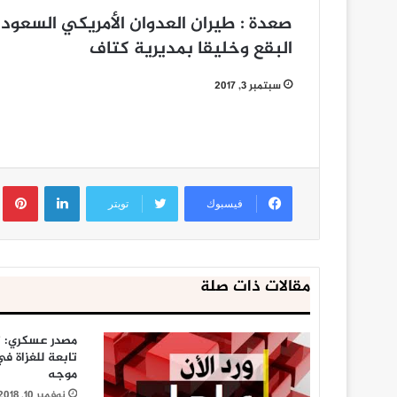
صعدة : طيران العدوان الأمريكي السعو
البقع وخليقا بمديرية كتاف
سبتمبر 3, 2017
لينكدإن
ب
فيسبوك
تويتر
مقالات ذات صلة
مصدر عسكري: ت
موجه
نوفمبر 10, 2018