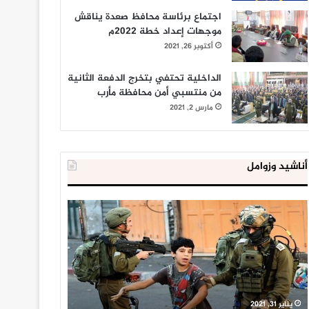
اجتماع برئاسة محافظ صعدة يناقش
موجهات إعداد خطة 2022م
أكتوبر 26, 2021
الداخلية تحتفي بتخرج الدفعة الثانية
من منتسبي أمن محافظة مأرب
مارس 2, 2021
أناشيد وزوامل
العدو
الداخلية
الإسرائيلي
المصرية
اعتقل
تعلن
543
إحباط
طفلا
‘مخطط
فلسطينيا
كبير’
خلال
للإخوان
يناير 31, 2021
يوليو 23, 2020
2020
المسلمين