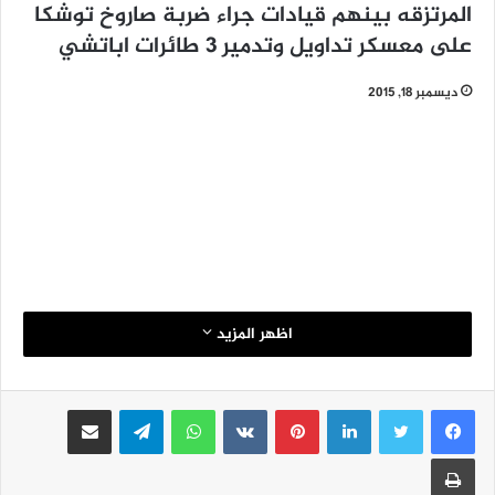
المرتزقه بينهم قيادات جراء ضربة صاروخ توشكا
على معسكر تداويل وتدمير 3 طائرات اباتشي
ديسمبر 18, 2015
اظهر المزيد
لينكدإن
بينتيريست
واتساب
تيلقرام
مشاركة عبر البريد
طباعة