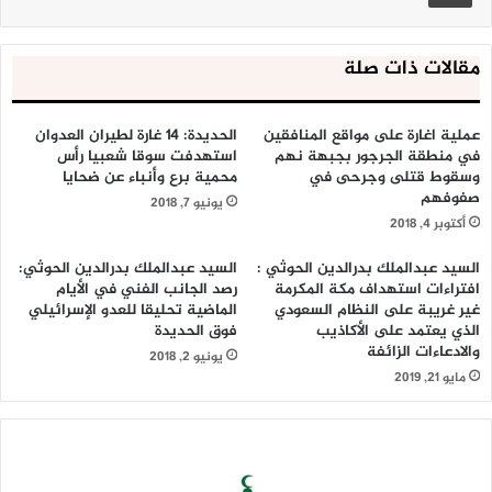
مقالات ذات صلة
عملية اغارة على مواقع المنافقين
الحديدة: ١٤ غارة لطيران العدوان
في منطقة الجرجور بجبهة نهم
استهدفت سوقا شعبيا رأس
وسقوط قتلى وجرحى في
محمية برع وأنباء عن ضحايا
صفوفهم
يونيو 7, 2018
أكتوبر 4, 2018
السيد عبدالملك بدرالدين الحوثي :
السيد عبدالملك بدرالدين الحوثي:
افتراءات استهداف مكة المكرمة
رصد الجانب الفني في الأيام
غير غريبة على النظام السعودي
الماضية تحليقا للعدو الإسرائيلي
الذي يعتمد على الأكاذيب
فوق الحديدة
والادعاءات الزائفة
يونيو 2, 2018
مايو 21, 2019