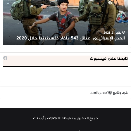
543
إح
طفلا
‘م
فلسطينيا
كبي
خلال
للإ
2020
ال
ا
يناير 31, 2021
العدو الإسرائيلي اعتقل 543 طفلا فلسطينيا خلال 2020
ا
تابعنا على فيسبوك
غرد وتابع @maribpress1
جميع الحقوق محفوظة © 2026-مأرب نت