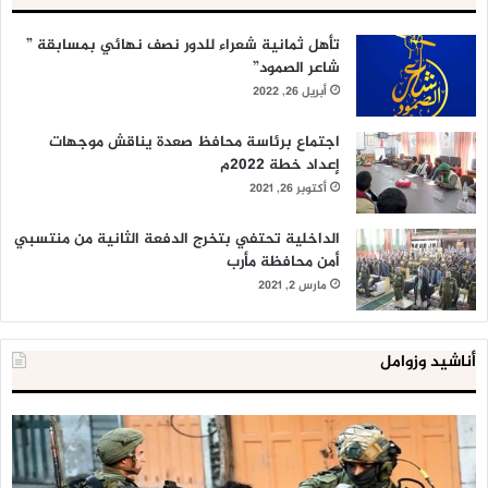
تأهل ثمانية شعراء للدور نصف نهائي بمسابقة ”
شاعر الصمود”
أبريل 26, 2022
اجتماع برئاسة محافظ صعدة يناقش موجهات
إعداد خطة 2022م
أكتوبر 26, 2021
الداخلية تحتفي بتخرج الدفعة الثانية من منتسبي
أمن محافظة مأرب
مارس 2, 2021
أناشيد وزوامل
العدو
الد
الإسرائيلي
ال
اعتقل
تع