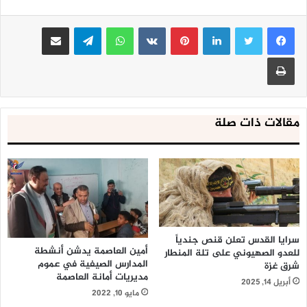
لينكدإن
بينتيريست
واتساب
تيلقرام
مشاركة عبر البريد
طباعة
مقالات ذات صلة
سرايا القدس تعلن قنص جندياً
أمين العاصمة يدشن أنشطة
للعدو الصهيوني على تلة المنطار
المدارس الصيفية في عموم
شرق غزة
مديريات أمانة العاصمة
أبريل 14, 2025
مايو 10, 2022