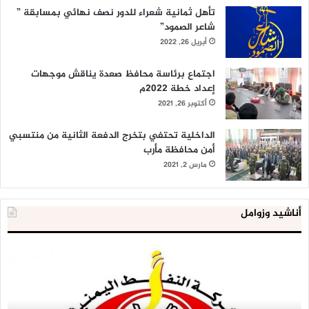
تأهل ثمانية شعراء للدور نصف نهائي بمسابقة ”
شاعر الصمود”
أبريل 26, 2022
اجتماع برئاسة محافظ صعدة يناقش موجهات
إعداد خطة 2022م
أكتوبر 26, 2021
الداخلية تحتفي بتخرج الدفعة الثانية من منتسبي
أمن محافظة مأرب
مارس 2, 2021
أناشيد وزوامل
شركة
الع
النفط
ال
تحذر
يع
من
لإق