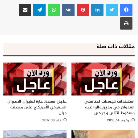
لينكدإن
بينتيريست
واتساب
تيلقرام
مشاركة عبر البريد
طباعة
مقالات ذات صلة
استهداف تجمعات لمنافقي
عاجل صعدة: غارة لطيران العدوان
العدوان في مديريةالوازعية
السعودي الأمريكي على منطقة
وسقوط قتلى وجرحى
مران
نوفمبر 14, 2016
يناير 18, 2017