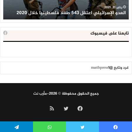
2020
ال
ا
يناير 31, 2021
العدو الإسرائيلي اعتقل 543 طفلا فلسطينيا خلال 2020
ا
تابعنا على فيسبوك
غرد وتابع @maribpress1
جميع الحقوق محفوظة © 2026-مأرب نت
فيسبوك
تويتر
ملخص
الموقع