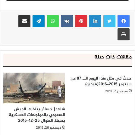
لينكدإن
بينتيريست
واتساب
تيلقرام
مشاركة عبر البريد
طباعة
مقالات ذات صلة
حدث في مثل هذا اليوم الــ 07 من
سبتمبر 2015-2016(فيديو)
سبتمبر 7, 2017
شاهد| خسائر يتلقاها الجيش
السعودي بالمواجهات العسكرية
بمنفذ الطوال 25-12-2015
ديسمبر 26, 2015