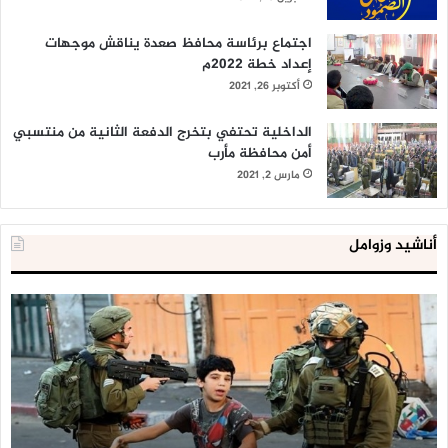
اجتماع برئاسة محافظ صعدة يناقش موجهات
إعداد خطة 2022م
أكتوبر 26, 2021
الداخلية تحتفي بتخرج الدفعة الثانية من منتسبي
أمن محافظة مأرب
مارس 2, 2021
أناشيد وزوامل
العدو
الد
الإسرائيلي
ال
اعتقل
تع
543
إح
طفلا
‘م
فلسطينيا
كبي
خلال
للإ