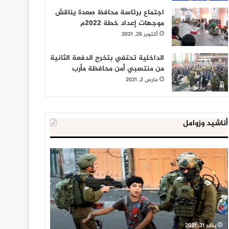
اجتماع برئاسة محافظ صعدة يناقش
موجهات إعداد خطة 2022م
أكتوبر 26, 2021
الداخلية تحتفي بتخرج الدفعة الثانية
من منتسبي أمن محافظة مأرب
مارس 2, 2021
أناشيد وزوامل
العدو
الداخلية
الإسرائيلي
المصرية
اعتقل
تعلن
543
إحباط
طفلا
‘مخطط
فلسطينيا
كبير’
خلال
للإخوان
يناير 31, 2021
يوليو 23, 2020
2020
المسلمين