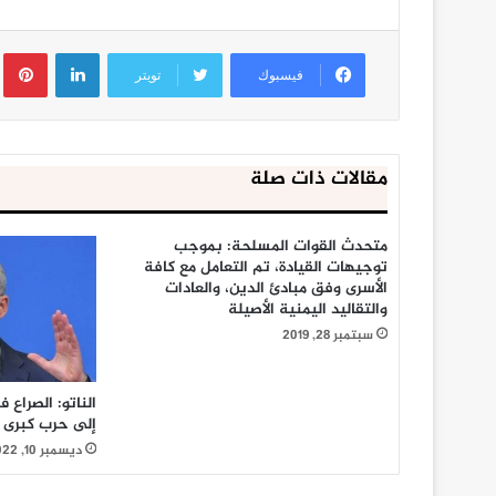
لينكدإن
ب
فيسبوك
تويتر
مقالات ذات صلة
متحدث القوات المسلحة: بموجب
توجيهات القيادة، تم التعامل مع كافة
الأسرى وفق مبادئ الدين، والعادات
والتقاليد اليمنية الأصيلة
سبتمبر 28, 2019
الناتو: الصراع 
إلى حرب كبرى
ديسمبر 10, 2022