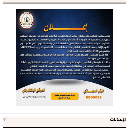
وأضاف ” إذا كان المندوبون في الوحدات الإقتصادية يرون الإيرادات
في حين أنهم في حاجة مادية لكن ضميرهم يمنعهم عن المساس
بها وخاصة إذا ترافق ذلك مع حالة التعفف، بحيث يكونوا قدوة
لموظفي بقية الوحدات الإيرادية “.
وتابع ” أنزلوا إلى المؤسسات التي كان ممنوع عليكم النزول إليها،
لا يوجد اليوم ما يستدعي غياب الجهاز عن أي وحدة إطلاقاً، يجب
تعزيز الشفافية والنزاهة، أنزلوا إلى الإتصالات والنفط وبقية
المؤسسات من الجمارك والضرائب لتكونوا على إطلاع وتقيموا أداء
هذه المؤسسات من خلال مراجعة ملفاتها فهي مؤسسات تابعة
للدولة، ويجب أن ينزل الجهاز بكل قوة وفاعلية لا يوجد جهة ممنوع
دخول الجهاز إليها “.
واستطرد ” من المهم جداً النزول إلى الجهات المعنية بالنفط مع
أزمة الغاز والمفترض أن هناك دور كبير للجهاز لنعرف من هو
الإعلانات
السبب؟ وما هي المشكلة؟ ولماذا اللجنة الإقتصادية لا تحرك ساكنا