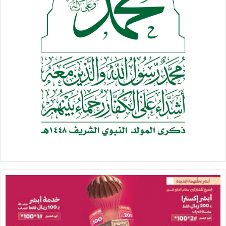
القيادة الجديدة فرصة للإلمام ببرامج وخطط للفترة القادمة وكنا
حريصين أكثر أن نحضر فعالية التدشين التي أقيمت الأسبوع
الماضي، لكن الترتيبات حالت دون ذلك لتزامنها مع فعالية أخرى “.
وأكد الحرص على هذا اللقاء لتقديم التحية لدور الجهاز الرائد في
الرقابة والمحاسبة .. معبرا عن أمله في أن يشهد الجهاز وكوادره
والعاملين فيه خلال الفترة القادمة نقلة نوعية في الأداء والعمل
خاصة في ظل هذه المرحلة الحساسة والخطيرة.
وتابع ” يجب أن يترافق مع الجهد العسكري، الجهد الأمني الذي
يٌبذل في مواجهة العدوان أيضاً جهد إداري ورقابي ، ونحن في
أمس الحاجة لتفعيل دور الجهاز خاصة وأنه يصب في توجه القيادة
السياسية “.
وأردف ” ربما كان في السابق بعض الأجندة السياسية أو كان هناك
توجه وتعمد لعرقلة عمل هذه المؤسسة حتى لا تنبش ملفات من
هنا أو هناك ولكن نحن حريصون ونحملكم المسؤولية أمام الله
والقيادة السياسية ومستعدين بذل كل ما بوسعنا لتسهيل عملكم