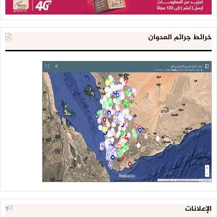
وأدائكم وتذليل الصعوبات التي تواجه هذا الجانب”.
وحث قيادة وكوادر الجهاز المركزي للرقابة والمحاسبة على التحرك
خرائط جرائم العدوان
بفاعلية .. مؤكدا الإستعداد تقديم الدعم وتذليل الصعوبات أمام
المهام والأعمال الموكلة إليهم.
وخاطب الرئيس الصماد قيادة وكوادر الجهاز ” اعملوا حالة طوارئ
واستنفار لمواجهة الفساد، هذه الجبهة الخطيرة التي تنهش في
جسد الدولة أخرسوا ألسنة المزايدين، من يأت يتحدث عن أن هناك
فساد فليأتي الجهاز المركزي يتحرى ليحقق إن كان صحيحا يتم
محاسبة الفاسد وإحالته إلى القضاء وإن كان غير صحيح يعاقب هذا
المتجني على الآخرين “.
وقال ” من خلال أدائكم نستطيع القضاء على كل المظاهر السلبية
في هذا المجتمع الحي والنموذجي “.. موجها حكومة الإنقاذ ووزارة
المالية والبنك المركزي بدعم الجهاز للقيام بدوره من خلال توفير
الإعلانات
الإمكانات المطلوبة بشكل استثنائي.