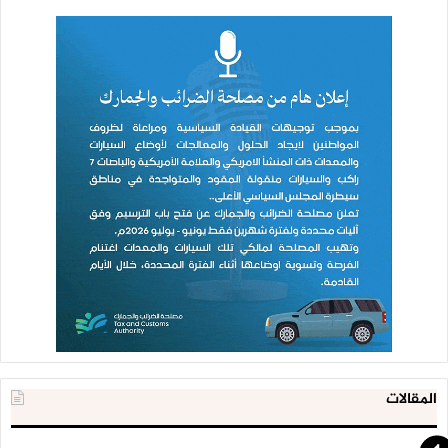
ولا تتحدث عن أسباب ومسببات الأزمة الحاصلة اليوم ؟ لماذا لا
تعمل مؤتمر صحفي؟ هل هناك إشكاليات داخلية وإدارية؟ يجب أن
نكون في الصورة ؟”.
وتساءل ” هل العدوان ومرتزقته جزء أساسي من هذه الأزمة؟ هل
صحيح أن أسطول شركة الغاز موقف حتى الآن عن العمل في مأرب
ويصبح التنسيق لحمل الغاز أو لتحميله بين المرتزقة والمافيا التجار
من أتباعهم الذين رفضوا أن تفرض تسعيرة تتناسب مع الوضع ومع
ظروف المواطنين ورفضوا أن يدخلوا هذه القواطر إلى مناطق
السيطرة، هل هناك أسباب داخلية يجب أن نعرف المشاكل حتى
نستطيع معالجة ذلك ؟”.
وأشاد الرئيس الصماد بصمود موظفي الجهاز وحرصهم على مواصلة
العمل وإنضباط رغم الظروف الصعبة وانقطاع الرواتب .. وقال” إن
هذه الكوادر يجب الحفاظ عليها والاهتمام بها فهي كوادر لديها من
الخبرات ينبغي الاستفادة منها في تفعيل دور جبهة مكافحة
المقالات
الفساد”.