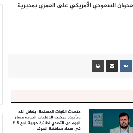
يران العدوان السعودي الأمريكي على العمري بمديرية
ينتيريست
مشاركة عبر البريد
طباعة
متحدث القوات المسلحة: بفضل الله
وتأييده تمكنت الدفاعات الجوية مساء
اليوم من التصدي لطائرة حربية نوع F15
في سماء محافظة الجوف