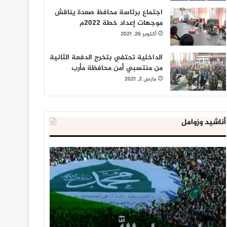
اجتماع برئاسة محافظ صعدة يناقش
موجهات إعداد خطة 2022م
أكتوبر 26, 2021
الداخلية تحتفي بتخرج الدفعة الثانية
من منتسبي أمن محافظة مأرب
مارس 2, 2021
أناشيد وزوامل
العدو
الداخلية
الإسرائيلي
المصرية
اعتقل
تعلن
543
إحباط
طفلا
‘مخطط
فلسطينيا
كبير’
خلال
للإخوان
يناير 31, 2021
يوليو 23, 2020
2020
المسلمين