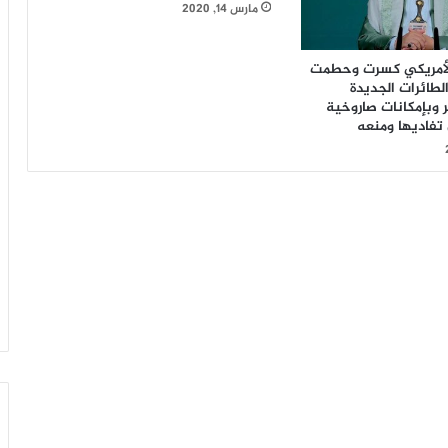
مارس 14, 2020
 الأمريكي كسرت وحطمت
لطائرات الجديدة
وبإمكانات صاروخية
 تفاديها ومنعه