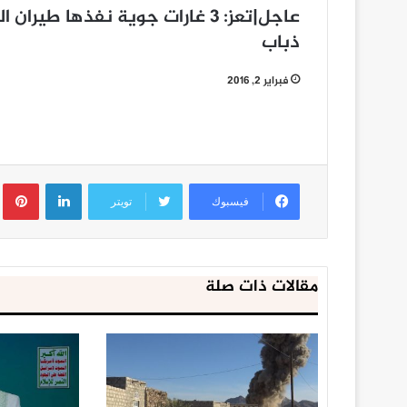
عاجل|تعز: 3 غارات جوية نفذها ط
ذباب
فبراير 2, 2016
لينكدإن
ب
فيسبوك
تويتر
مقالات ذات صلة