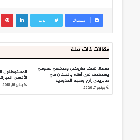
لينكدإن
ب
فيسبوك
تويتر
مقالات ذات صلة
صعدة: قصف صاروخي ومدفعي سعودي
المستوطنون ال
يستهدف قرى آهلة بالسكان في
الأقصى المبارك
مديريتي رازح ومنبه الحدودية
يناير 15, 2018
يونيو 7, 2020