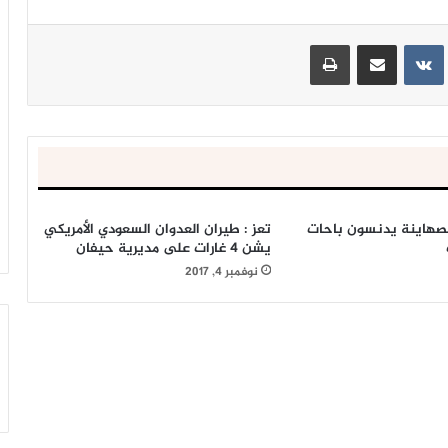
ينتيريست
مشاركة عبر البريد
طباعة
صهاينة يدنسون باحات
تعز : طيران العدوان السعودي الأمريكي
يشن 4 غارات على مديرية حيفان
نوفمبر 4, 2017