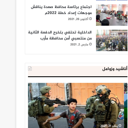
اجتماع برئاسة محافظ صعدة يناقش
موجهات إعداد خطة 2022م
أكتوبر 26, 2021
الداخلية تحتفي بتخرج الدفعة الثانية
من منتسبي أمن محافظة مأرب
مارس 2, 2021
أناشيد وزوامل
العدو
الداخلية
الإسرائيلي
المصرية
اعتقل
تعلن
543
إحباط
طفلا
‘مخطط
فلسطينيا
كبير’
خلال
للإخوان
يناير 31, 2021
يوليو 23, 2020
2020
المسلمين