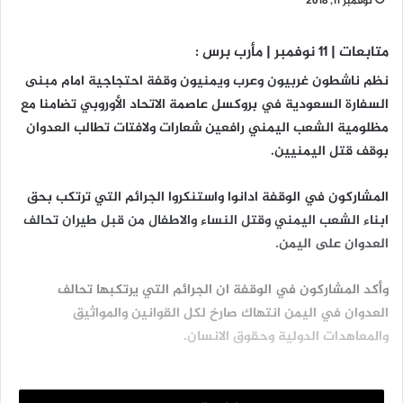
نوفمبر 11, 2018
متابعات | 11 نوفمبر | مأرب برس :
نظم ناشطون غربيون وعرب ويمنيون وقفة احتجاجية امام مبنى
السفارة السعودية في بروكسل عاصمة الاتحاد الأوروبي تضامنا مع
مظلومية الشعب اليمني رافعين شعارات ولافتات تطالب العدوان
بوقف قتل اليمنيين.
المشاركون في الوقفة ادانوا واستنكروا الجرائم التي ترتكب بحق
ابناء الشعب اليمني وقتل النساء والاطفال من قبل طيران تحالف
العدوان على اليمن.
وأكد المشاركون في الوقفة ان الجرائم التي يرتكبها تحالف
العدوان في اليمن انتهاك صارخ لكل القوانين والمواثيق
والمعاهدات الدولية وحقوق الانسان.