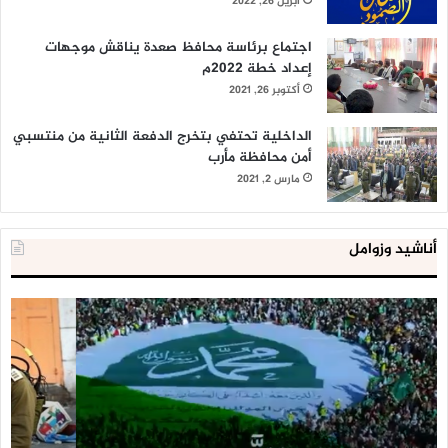
أبريل 26, 2022
اجتماع برئاسة محافظ صعدة يناقش موجهات
إعداد خطة 2022م
أكتوبر 26, 2021
الداخلية تحتفي بتخرج الدفعة الثانية من منتسبي
أمن محافظة مأرب
مارس 2, 2021
أناشيد وزوامل
العدو
الد
الإسرائيلي
ال
اعتقل
تع
543
إح
طفلا
‘م
فلسطينيا
كبي
خلال
للإ