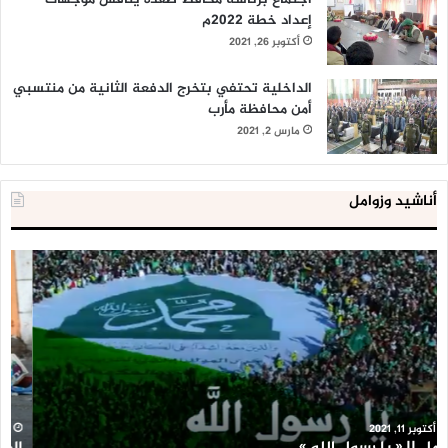
إعداد خطة 2022م
أكتوبر 26, 2021
الداخلية تحتفي بتخرج الدفعة الثانية من منتسبي
أمن محافظة مأرب
مارس 2, 2021
أناشيد وزوامل
العدو
الد
الإسرائيلي
ال
اعتقل
تع
543
إح
طفلا
‘م
فلسطينيا
كبي
خلال
للإ
2020
ال
ا
يناير 31, 2021