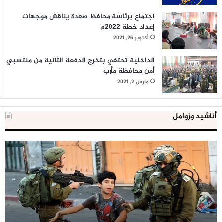
اجتماع برئاسة محافظ صعدة يناقش موجهات
إعداد خطة 2022م
أكتوبر 26, 2021
الداخلية تحتفي بتخرج الدفعة الثانية من منتسبي
أمن محافظة مأرب
مارس 2, 2021
أناشيد وزوامل
العدو
الد
الإسرائيلي
ال
اعتقل
تع
543
إح
طفلا
‘م
فلسطينيا
كبي
خلال
للإ
2020
ال