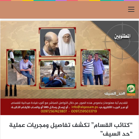
القائمة
“كتائب القسام” تكشف تفاصيل ومجريات عملية
“حد السيف”