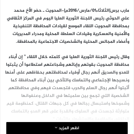
مارب برس|الثلاثاء01/مارس/2016م|-المحويت ـ حضر الأخ محمد
علي الحوثي رئيس اللجنة الثورية العليا اليوم في المركز الثقافي
بمحافظة المحويت اللقاء الموسع لقيادات المحافظة التنفيذية
والأمنية والعسكرية وقيادات السلطة المحلية ومدراء المديريات
وأعضاء المجالس المحلية والشخصيات الاجتماعية بالمحافظة.
وقال رئيس اللجنة الثورية العليا في كلمته خلال اللقاء ” إن أبناء
محافظة المحويت بقوتهم وإبائهم وشجاعتهم استطاعوا أن يثبتوا
للعدو والصديق أنهم رجال أوفياء لمحافظتهم بحفاظهم على أمنها
ونسيجها الإجتماعي والتماسك والتآخي بين أبناء المحافظة كما
أثبتوا أنهم رجال السلم والحرب فتجسدت فيهم وفي محافظتهم
الشخصية التي تجمع بين سلميتها في الداخل وعنفوانها
وشموخها واستبسال رجالها في كل جبهات القتال، كمنظومة قيم
متوارثة تجسدت في السلوك والقدرة على قهر العدو بالتماسك
الداخلي والمقاومة والاستشهاد والثبات “.
اظهر المزيد