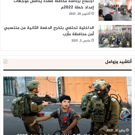
اجتماع برئاسة محافظ صعدة يناقش موجهات
إعداد خطة 2022م
أكتوبر 26, 2021
الداخلية تحتفي بتخرج الدفعة الثانية من منتسبي
أمن محافظة مأرب
مارس 2, 2021
أناشيد وزوامل
العدو
الد
الإسرائيلي
ال
اعتقل
تع
543
إح
طفلا
‘م
فلسطينيا
كبي
خلال
للإ
2020
ال
ا
يناير 31, 2021