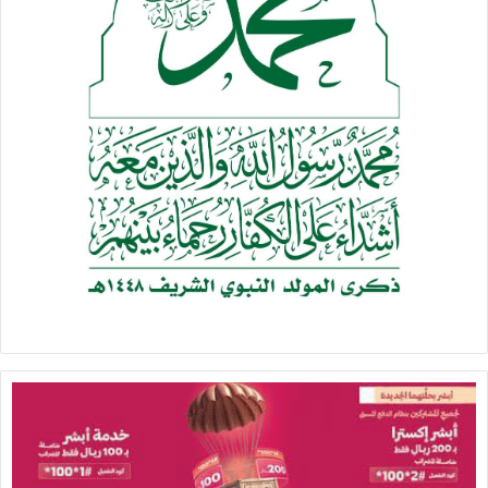
والاستقلال .
وقال ” ان محافظة المحويت ستستمر في تقديم قوافل المجاهدين
حتى دحر الغزاة والمحتلين ، وأنها لن تنكسر بضربات العدوان
الغاشم الذي امعن في استهداف البنية التحتية والمدنيين ، كما
أن المحافظة ستستمر في الحفاظ روحها وقوامها وتماسكها وما
حققته من صمود في وجه العدوان “.
والقى الطفل علي منصور النزيلي كلمة معبرة عن امال الطفولة
ووعيها بما يحصل في الوطن جراء العدوان، فيما القى الشاعر
حسين بن حسين الشطبي قصيدة نالت اعجاب الحاضرين.
حضر اللقاء عضو اللجنة الثورية العليا صادق ابو شوارب ومحافظ
صنعاء حنين قطينة.
سبأ