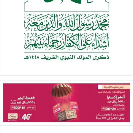
صيرمي همهوم (قاضع رقب) داعس خشوم
بالوغى مولع ومنهــوم شــامخ مــا يضام
مونة المشــروم عنــــده مراميهــــــا حتوم
والطرف والزبن محزوم مــن شرقي وشام.
مشغل
الفيديو
02:33
00:00
مشغل