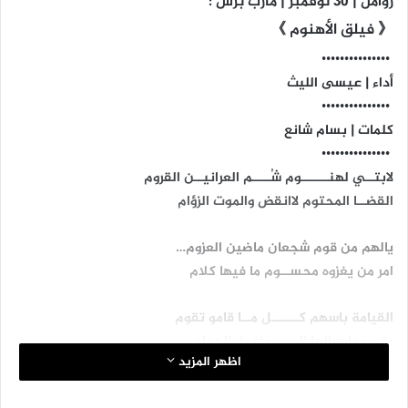
زوامل | 30 نوفمبر | مأرب برس :
《 فيلق الأهنوم 》
‏ •••••••••••••••
أداء | عيسى الليث
‏ •••••••••••••••
كلمات | بسام شانع
‏ •••••••••••••••
لابتــي لهنــــــوم شُــــم العرانيــن القروم
القضــا المحتوم لاانقض والموت الزؤام
يالهم من قوم شجعان ماضين العزوم…
امر من يغزوه محســوم ما فيها كلام
القيامة باسهم كــــــل مــا قامو تقوم
يغمرو باهوالها الحرب واغمار الحمام
اظهر المزيد
دمهم يحموم وانفاسهم ريــــــح السموم