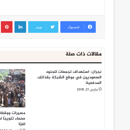
لينكدإن
ب
فيسبوك
تويتر
مقالات ذات صلة
نجران: استهداف تجمعات للجنود
السعوديين في موقع الشبكة بقذائف
المدفعية
مارس 21, 2018
مسيرات ووقفا
صنعاء تتويجًا ل
لغزة