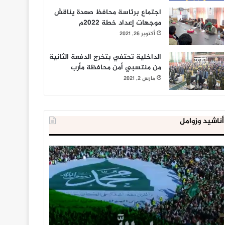
اجتماع برئاسة محافظ صعدة يناقش
موجهات إعداد خطة 2022م
أكتوبر 26, 2021
الداخلية تحتفي بتخرج الدفعة الثانية
من منتسبي أمن محافظة مأرب
مارس 2, 2021
أناشيد وزوامل
العدو
الداخلية
الإسرائيلي
المصرية
اعتقل
تعلن
543
إحباط
طفلا
‘مخطط
فلسطينيا
كبير’
خلال
للإخوان
يناير 31, 2021
يوليو 23, 2020
2020
المسلمين