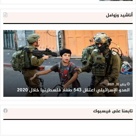
أناشيد وزوامل
العدو
الد
الإسرائيلي
ال
اعتقل
تع
543
إح
طفلا
‘م
فلسطينيا
كبي
خلال
للإ
2020
ال
ا
يناير 31, 2021
العدو الإسرائيلي اعتقل 543 طفلا فلسطينيا خلال 2020
ا
تابعنا على فيسبوك