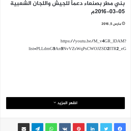
بني مطر بصنعاء دعماً للجيش واللجان الشعبية
05-03-2016م
مارس 5, 2016
https://youtu.be/M_v4GR_lDAM?
list=PLLdmG9An9NvVZsWqPsCWOJZSD2ITR2_eG
اظهر المزيد
لينكدإن
بينتيريست
واتساب
تيلقرام
مشاركة عبر البريد