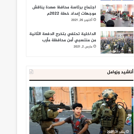
اجتماع برئاسة محافظ صعدة يناقش
موجهات إعداد خطة 2022م
أكتوبر 26, 2021
الداخلية تحتفي بتخرج الدفعة الثانية
من منتسبي أمن محافظة مأرب
مارس 2, 2021
أناشيد وزوامل
العدو
الداخلية
الإسرائيلي
المصرية
اعتقل
تعلن
543
إحباط
طفلا
‘مخطط
فلسطينيا
كبير’
خلال
للإخوان
يناير 31, 2021
يوليو 23, 2020
2020
المسلمين