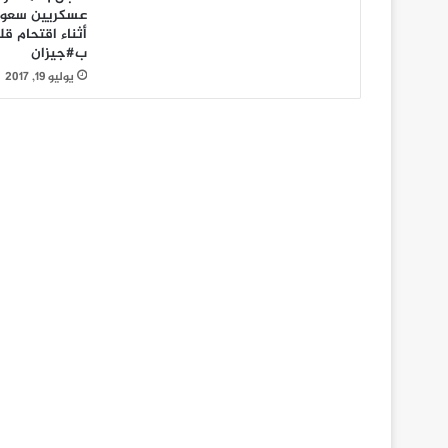
عسكريين سعودي
أثناء اقتحام قل
ب#جيزان
يوليو 19, 2017