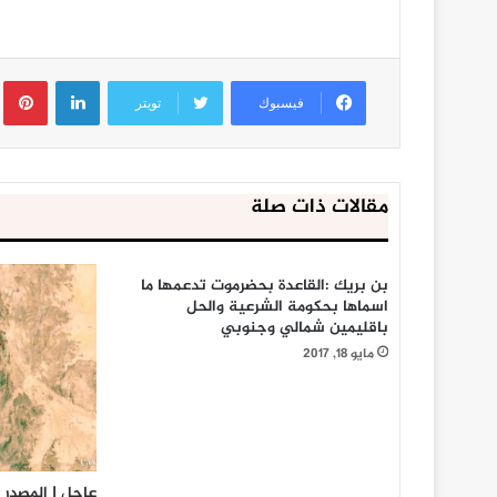
لينكدإن
ب
فيسبوك
تويتر
مقالات ذات صلة
بن بريك :القاعدة بحضرموت تدعمها ما
اسماها بحكومة الشرعية والحل
باقليمين شمالي وجنوبي
مايو 18, 2017
عاجل | المصدر 