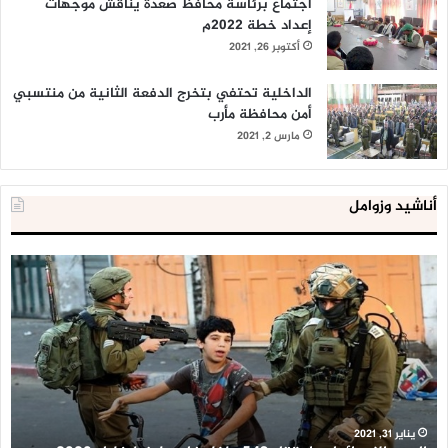
اجتماع برئاسة محافظ صعدة يناقش موجهات
إعداد خطة 2022م
أكتوبر 26, 2021
الداخلية تحتفي بتخرج الدفعة الثانية من منتسبي
أمن محافظة مأرب
مارس 2, 2021
أناشيد وزوامل
العدو
الد
الإسرائيلي
ال
اعتقل
تع
543
إح
طفلا
‘م
فلسطينيا
كبي
خلال
للإ
2020
ال
ا
يناير 31, 2021