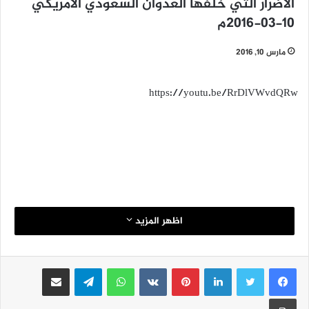
الأضرار التي خلفها العدوان السعودي الأمريكي
10-03-2016م
مارس 10, 2016
https://youtu.be/RrDlVWvdQRw
اظهر المزيد
لينكدإن
بينتيريست
واتساب
تيلقرام
مشاركة عبر البريد
طباعة