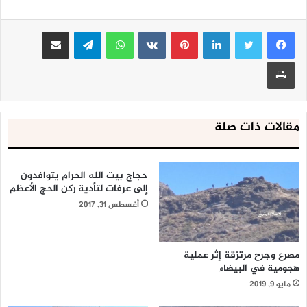
لينكدإن
بينتيريست
واتساب
تيلقرام
مشاركة عبر البريد
طباعة
مقالات ذات صلة
حجاج بيت الله الحرام يتوافدون
إلى عرفات لتأدية ركن الحج الأعظم
أغسطس 31, 2017
مصرع وجرح مرتزقة إثر عملية
هجومية في البيضاء
مايو 9, 2019