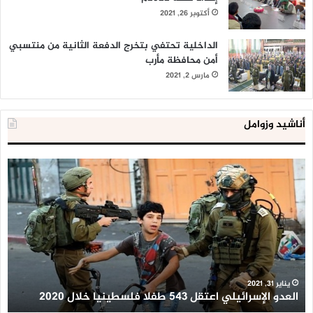
أكتوبر 26, 2021
الداخلية تحتفي بتخرج الدفعة الثانية من منتسبي
أمن محافظة مأرب
مارس 2, 2021
أناشيد وزوامل
العدو
الد
الإسرائيلي
ال
اعتقل
تع
543
إح
طفلا
‘م
فلسطينيا
كبي
خلال
للإ
2020
ال
ا
يناير 31, 2021
العدو الإسرائيلي اعتقل 543 طفلا فلسطينيا خلال 2020
ا