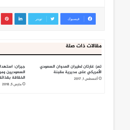
لينكدإن
ب
فيسبوك
تويتر
مقالات ذات صلة
تعز: غارتان لطيران العدوان السعودي
جيزان: استهدا
الأمريكي على مديرية مقبنة
السعوديين ومر
الخقاقة بقذائ
أغسطس 1, 2017
مارس 5, 2018