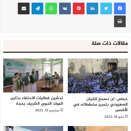
لينكدإن
بينتيريست
واتساب
تيلقرام
مشاركة عبر البريد
طباعة
مقالات ذات صلة
تدشين فعاليات الاحتفاء بذكرى
حماس: لن نسمح للكيان
المولد النبوي الشريف بحجة
الصهيوني بتمرير مخططاته في
الأقصى
سبتمبر 13, 2022
مايو 18, 2023