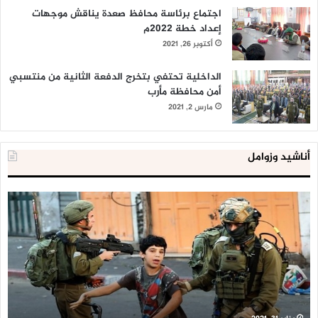
اجتماع برئاسة محافظ صعدة يناقش موجهات
إعداد خطة 2022م
أكتوبر 26, 2021
الداخلية تحتفي بتخرج الدفعة الثانية من منتسبي
أمن محافظة مأرب
مارس 2, 2021
أناشيد وزوامل
العدو
الد
الإسرائيلي
ال
اعتقل
تع
543
إح
طفلا
‘م
فلسطينيا
كبي
خلال
للإ
2020
ال
ا