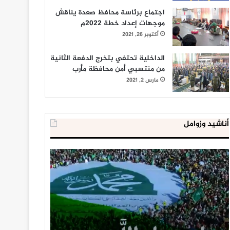
اجتماع برئاسة محافظ صعدة يناقش
موجهات إعداد خطة 2022م
أكتوبر 26, 2021
الداخلية تحتفي بتخرج الدفعة الثانية
من منتسبي أمن محافظة مأرب
مارس 2, 2021
أناشيد وزوامل
العدو
الداخلية
الإسرائيلي
المصرية
اعتقل
تعلن
543
إحباط
طفلا
‘مخطط
فلسطينيا
كبير’
خلال
للإخوان
يناير 31, 2021
يوليو 23, 2020
2020
المسلمين