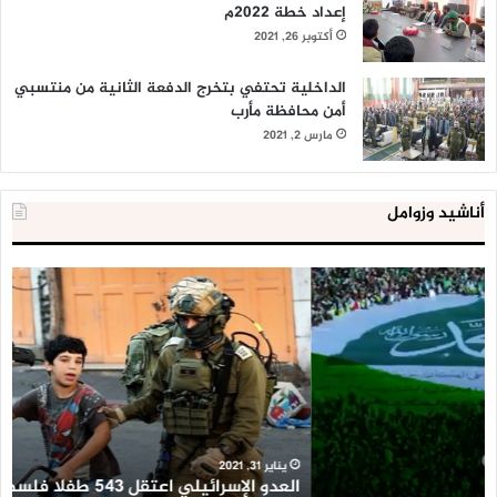
إعداد خطة 2022م
أكتوبر 26, 2021
الداخلية تحتفي بتخرج الدفعة الثانية من منتسبي
أمن محافظة مأرب
مارس 2, 2021
أناشيد وزوامل
العدو
الد
الإسرائيلي
ال
اعتقل
تع
543
إح
طفلا
‘م
فلسطينيا
كبي
خلال
للإ
2020
ال
ا
يناير 31, 2021
العدو الإسرائيلي اعتقل 543 طفلا فلسطينيا خلال 2020
ا