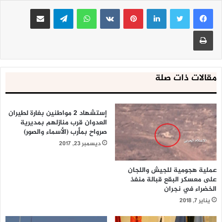
لينكدإن
بينتيريست
واتساب
تيلقرام
مشاركة عبر البريد
طباعة
مقالات ذات صلة
إستشهاد 2 مواطنين بغارة لطيران
العدوان قرب منازلهم بمديرية
صرواح بمأرب (الأسماء والصور)
ديسمبر 23, 2017
عملية هجومية للجيش واللجان
على معسكر البقع قبالة منفذ
الخضراء في نجران
يناير 7, 2018