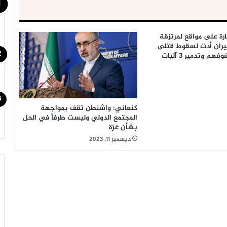
رة على مواقع لمرتزقة
يران أدت لسقوط قتلى
 وتدمير 3 آليات
كنعاني: واشنطن تقف بمواجهة
المجتمع الدولي وليست طرفاً في الحل
بشأن غزة
ديسمبر 11, 2023