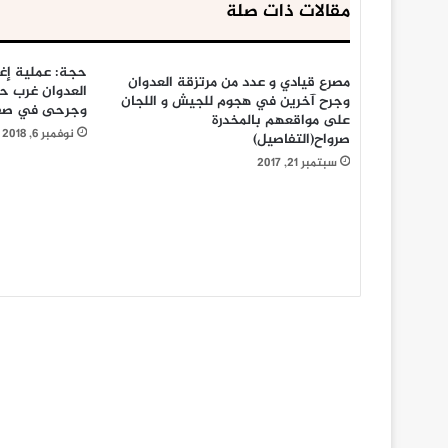
مقالات ذات صلة
حجة: عملية إغا
مصرع قيادي و عدد من مرتزقة العدوان
العدوان غرب ح
وجرح آخرين في هجوم للجيش و اللجان
وجرحى في صفوفهم
على مواقعهم بالمخدرة
نوفمبر 6, 2018
صرواح(التفاصيل)
سبتمبر 21, 2017