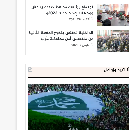
اجتماع برئاسة محافظ صعدة يناقش
موجهات إعداد خطة 2022م
أكتوبر 26, 2021
الداخلية تحتفي بتخرج الدفعة الثانية
من منتسبي أمن محافظة مأرب
مارس 2, 2021
أناشيد وزوامل
العدو
الداخلية
الإسرائيلي
المصرية
اعتقل
تعلن
543
إحباط
طفلا
‘مخطط
فلسطينيا
كبير’
خلال
للإخوان
يناير 31, 2021
يوليو 23, 2020
2020
المسلمين