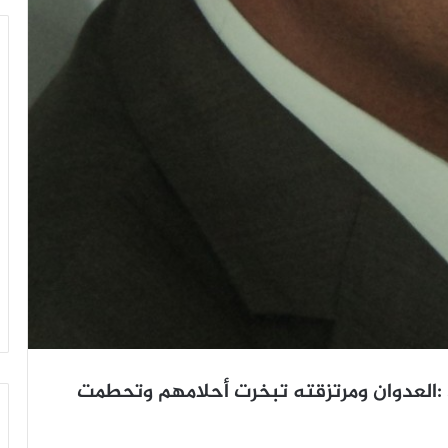
 :العدوان ومرتزقته تبخرت أحلامهم وتحطمت