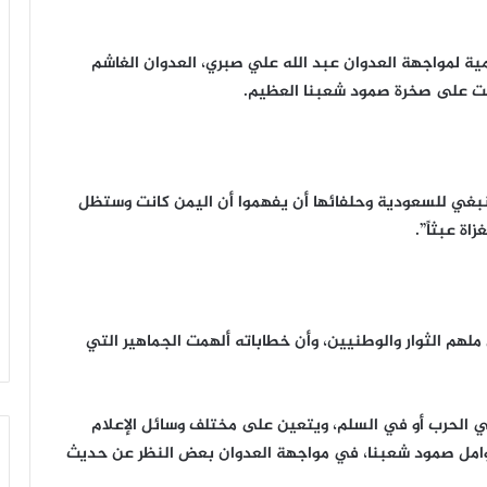
 الجبهة الإعلامية لمواجهة العدوان عبد الله علي صبري، العدوان الغاشم
مت على صخرة صمود شعبنا العظيم.
تها معه صحيفة (26 سبتمبر)، “ينبغي للسعودية وحلفائها أن يفهموا أن اليمن كانت وستظل
اة عبثاً”.
لهم الثوار والوطنيين، وأن خطاباته ألهمت الجماهير التي
في الحرب أو في السلم، ويتعين على مختلف وسائل الإعلام
وامل صمود شعبنا، في مواجهة العدوان بعض النظر عن حديث