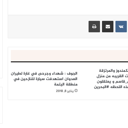
ينتيريست
مشاركة عبر البريد
طباعة
لكمندوز والمرتزقة
الجوف : ‏شهداء وجرحى في غارة لطيران
 القريبه من منزل
العدوان استهدفت سيارة للنازحين في
قاسم و يعتقلون
منطقة اليتمة
ه اللحظه #البحرين
يناير 8, 2018