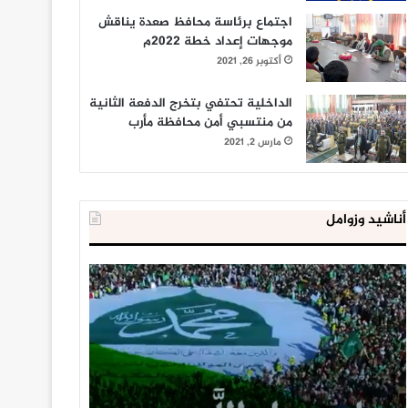
اجتماع برئاسة محافظ صعدة يناقش
موجهات إعداد خطة 2022م
أكتوبر 26, 2021
الداخلية تحتفي بتخرج الدفعة الثانية
من منتسبي أمن محافظة مأرب
مارس 2, 2021
أناشيد وزوامل
العدو
الداخلية
الإسرائيلي
المصرية
اعتقل
تعلن
543
إحباط
طفلا
‘مخطط
فلسطينيا
كبير’
خلال
للإخوان
يناير 31, 2021
يوليو 23, 2020
2020
المسلمين