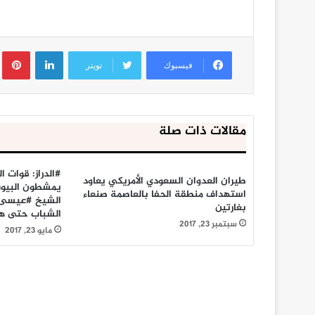
لينكدإن
ب
فيسبوك
تويتر
مقالات ذات صلة
#الدراز: قوات ا
طيران العدوان السعودي الأمريكي يعاود
يمشطون البيوت
استهداف منطقة الحفا بالعاصمة صنعاء
الشيخ #عيسى_
بغارتين
الشباب حتى هذ
سبتمبر 23, 2017
مايو 23, 2017