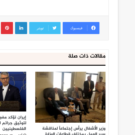
لينكدإن
ب
فيسبوك
تويتر
مقالات ذات صلة
إيران تؤكد مض
لتوثيق جرائم ا
وزير الأشغال يرأس إجتماعاً لمناقشة
الفلسطينيين
سير العمل بمختلف قطاعات الوزارة