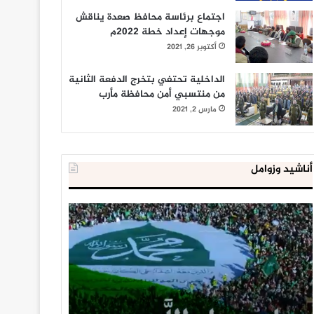
اجتماع برئاسة محافظ صعدة يناقش
موجهات إعداد خطة 2022م
أكتوبر 26, 2021
الداخلية تحتفي بتخرج الدفعة الثانية
من منتسبي أمن محافظة مأرب
مارس 2, 2021
أناشيد وزوامل
العدو
الداخلية
الإسرائيلي
المصرية
اعتقل
تعلن
543
إحباط
طفلا
‘مخطط
فلسطينيا
كبير’
خلال
للإخوان
يناير 31, 2021
يوليو 23, 2020
2020
المسلمين