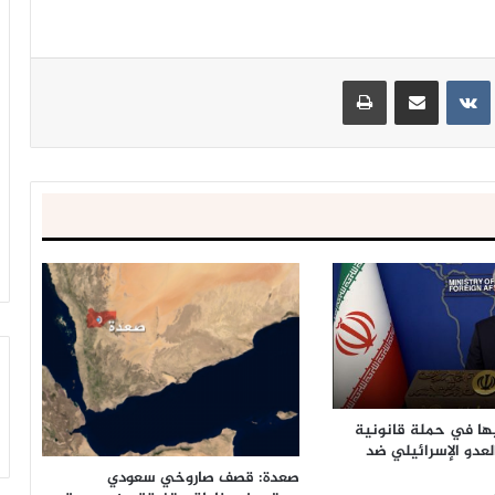
ينتيريست
مشاركة عبر البريد
طباعة
يها في حملة قانونية
لعدو الإسرائيلي ضد
صعدة: قصف صاروخي سعودي