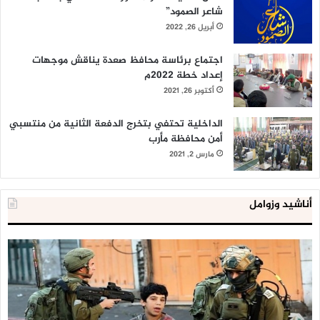
شاعر الصمود”
أبريل 26, 2022
اجتماع برئاسة محافظ صعدة يناقش موجهات
إعداد خطة 2022م
أكتوبر 26, 2021
الداخلية تحتفي بتخرج الدفعة الثانية من منتسبي
أمن محافظة مأرب
مارس 2, 2021
أناشيد وزوامل
العدو
الد
الإسرائيلي
ال
اعتقل
تع
543
إح
طفلا
‘م