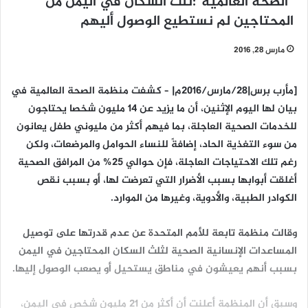
“الصحة العالمية”:ثلث السكان في اليمن من
المحتاجين لم نستطيع الوصول أليهم
مارس 28, 2016
[مأرب برس|28/مارس/2016م| – كشفت منظمة الصحة العالمية في
بيان لها اليوم الإثنين، أن ما يزيد عن 14 مليون شخصا يحتاجون
للخدمات الصحية العاجلة، بما فيهم أكثر من مليوني طفل يعانون
من سوء التغذية الحاد، إضافةً للنساء الحوامل والمرضعات، ولكن
رغم تلك الاحتياجات العاجلة، فإن حوالي 25% من المرافق الصحية
أغلقت أبوابها بسبب الأضرار التي تعرضت لها، أو بسبب نقص
الكوادر الطبية، والأدوية، وغيرها من الموارد.
وقالت منظمة تابعة للأمم المتحدة عن عدم قدرتها على توصيل
المساعدات الإنسانية الصحية لثلث السكان المحتاجين في اليمن
بسبب أنهم يعيشون في مناطق يستحيل أو يصعب الوصول إليها.
وسبق أن المنظمة أعلنت أن أكثر من 21 مليون شخص في اليمن،