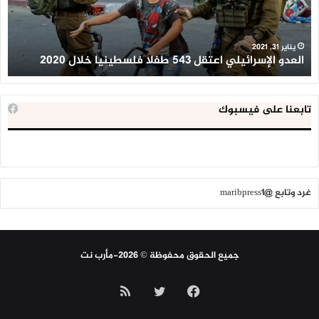
فلسطينيا
كبي
خلال
للإ
2020
ال
ا
يناير 31, 2021
العدو الإسرائيلي اعتقل 543 طفلا فلسطينيا خلال 2020
ا
تابعنا على فيسبوك
غرد وتابع @maribpress1
جميع الحقوق محفوظة © 2026-مأرب نت
فيسبوك
تويتر
ملخص