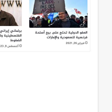
برلماني إيراني
العفو الدولية تحتج على بيع أسلحة
الفلسطينية ول
فرنسية للسعودية والإمارات
الضغوط
فبراير 26, 2021
أغسطس 9, 2023