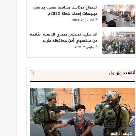
اجتماع برئاسة محافظ صعدة يناقش
موجهات إعداد خطة 2022م
أكتوبر 26, 2021
الداخلية تحتفي بتخرج الدفعة الثانية
من منتسبي أمن محافظة مأرب
مارس 2, 2021
أناشيد وزوامل
العدو
الداخلية
الإسرائيلي
المصرية
اعتقل
تعلن
543
إحباط
طفلا
‘مخطط
فلسطينيا
كبير’
خلال
للإخوان
يناير 31, 2021
يوليو 23, 2020
2020
المسلمين