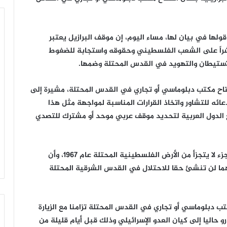
ولها في بيان لها، مساء اليوم، إن موقف البرازيل يعتبر
ً مباشراً على الشعب الفلسطيني وحقوقه واستجابة للضغوط
والاستيطان والتهويد في القدس المحتلة وضمها.
فتتاح مكتب دبلوماسي أو تجاري في القدس المحتلة، مشيرة إلى
ه للتشاور واتخاذ القرارات المناسبة لمواجهة مثل هذا
 الدول العربية لتحديد موقف عربي موحد أو مشترك للتصدي
وشددت وزارة الخارجية الفلسطينية على أن القدس جزء لا يتجزأ من الأرض الفلسطينية المحتلة عام 1967، وأن
لكهما لن تنشئ حقا للاحتلال في القدس الشرقية المحتلة
كتب دبلوماسي أو تجاري في القدس المحتلة تزامنا مع الزيارة
و حاليا إلى كيان العدو الإسرائيلي وذلك قبل أيام قليلة من