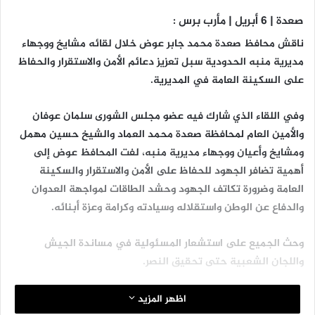
صعدة | 6 أبريل | مأرب برس :
ناقش محافظ صعدة محمد جابر عوض خلال لقائه مشايخ ووجهاء
مديرية منبه الحدودية سبل تعزيز دعائم الأمن والاستقرار والحفاظ
على السكينة العامة في المديرية.
وفي اللقاء الذي شارك فيه عضو مجلس الشورى سلمان عوفان
والأمين العام لمحافظة صعدة محمد العماد والشيخ حسين مهمل
ومشايخ وأعيان ووجهاء مديرية منبه، لفت المحافظ عوض إلى
أهمية تضافر الجهود للحفاظ على الأمن والاستقرار والسكينة
العامة وضرورة تكاتف الجهود وحشد الطاقات لمواجهة العدوان
والدفاع عن الوطن واستقلاله وسيادته وكرامة وعزة أبنائه.
وحث الجميع على استشعار المسئولية في مساندة الجيش
واللجان الشعبية حتى تحقيق النصر.
اظهر المزيد