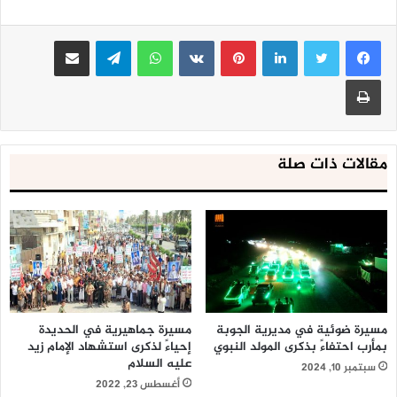
لينكدإن
بينتيريست
واتساب
تيلقرام
مشاركة عبر البريد
طباعة
مقالات ذات صلة
مسيرة ضوئية في مديرية الجوبة
مسيرة جماهيرية في الحديدة
بمأرب احتفاءً بذكرى المولد النبوي
إحياءً لذكرى استشهاد الإمام زيد
عليه السلام
سبتمبر 10, 2024
أغسطس 23, 2022