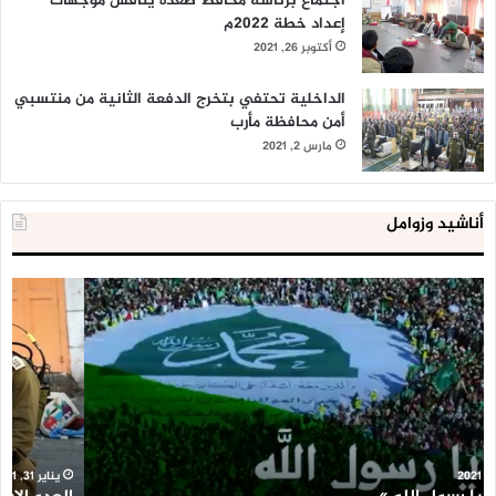
اجتماع برئاسة محافظ صعدة يناقش موجهات
إعداد خطة 2022م
أكتوبر 26, 2021
الداخلية تحتفي بتخرج الدفعة الثانية من منتسبي
أمن محافظة مأرب
مارس 2, 2021
أناشيد وزوامل
العدو
الد
الإسرائيلي
ال
اعتقل
تع
543
إح
طفلا
‘م
فلسطينيا
كبي
خلال
للإ
2020
ال
ا
يناير 31, 2021