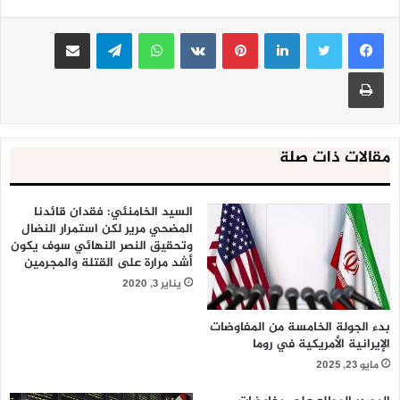
لينكدإن
بينتيريست
واتساب
تيلقرام
مشاركة عبر البريد
طباعة
مقالات ذات صلة
السيد الخامنئي: فقدان قائدنا
المضحي مرير لكن استمرار النضال
وتحقيق النصر النهائي سوف يكون
أشد مرارة على القتلة والمجرمين
يناير 3, 2020
بدء الجولة الخامسة من المفاوضات
الإيرانية الأمريكية في روما
مايو 23, 2025