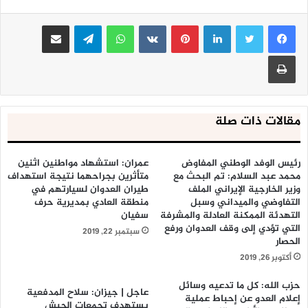
لينكدإن
بينتيريست
واتساب
تيلقرام
مشاركة عبر البريد
طباعة
مقالات ذات صلة
رئيس الوفد الوطني المفاوض
عمران: استشهاد مواطنين اثنين
محمد عبد السلام: تم البحث مع
متأثرين بجراحهما نتيجة استهداف
وزير الخارجية الإيراني الملف
طيران العدوان لسيارتهم في
التفاوضي والميداني وسبل
منطقة العادي بمديرية حرف
التهدئة الممكنة العادلة والمشرفة
سفيان
التي تؤدي إلى وقف العدوان ورفع
سبتمبر 22, 2019
الحصار
أكتوبر 26, 2019
حزب الله: كل ما تدعيه وسائل
عاجل | جيزان: سلاح المدفعية
إعلام العدو عن إحباط عملية
يستهدف تجمعات الجيش