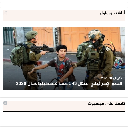
أناشيد وزوامل
العدو
الد
الإسرائيلي
ال
اعتقل
تع
543
إح
طفلا
‘م
فلسطينيا
كبي
خلال
للإ
2020
ال
ا
يناير 31, 2021
العدو الإسرائيلي اعتقل 543 طفلا فلسطينيا خلال 2020
ا
تابعنا على فيسبوك