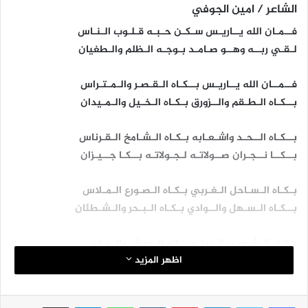
الشاعر / امين الجوفي
فــمـان الله يــاريـس سـكـن حـبـه قـلـوب الـنـاس
لـقـي ربــه وهــو صـامـد بـوجـه الـظلم والـطغيان
فــمــان الله يــاريـس بــكـاه الـقـصـر والـمـتـراس
بــكـاه الـطـقم والــزورق بـكـاه الـخـيل والـمـيدان
بــكـاه الــحـد واشـعـابه بـكـاه الـشـامخ الـقـرناس
بــكــا نــجـران صــولاتـه لـجـولاتـه بــكـا جــيـزان
بـكـاه الـسـاحل الـغـربي بـكـاه الـصـورع الـمـلاس
بــكـاه الـسـهل والــوادي بـكـاه الـبـحر والـشـطئان
بـكـاه الـشـعب والـدولـه بـكاه الـجيش والـحراس
اظهر المزيد
بــكـاه الـقـايـد الاعــلـى وريـــس هـيـئـة الأركـــان
بــكـا الــزلـزال والـقـاهر بـكـا الـقـناص والـتـرباس
لينكدإن
بينتيريست
واتساب
تيلقرام
مشاركة عبر البريد