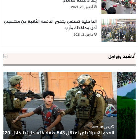
إعداد خطة 2022م
أكتوبر 26, 2021
الداخلية تحتفي بتخرج الدفعة الثانية من منتسبي
أمن محافظة مأرب
مارس 2, 2021
أناشيد وزوامل
العدو
الد
الإسرائيلي
ال
اعتقل
تع
543
إح
طفلا
‘م
فلسطينيا
كبي
خلال
للإ
2020
ال
ا
يناير 31, 2021
العدو الإسرائيلي اعتقل 543 طفلا فلسطينيا خلال 2020
ا