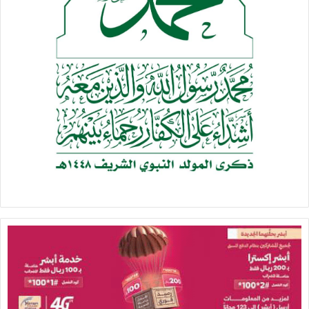
قـليل الـعقل مـن ودف وجـا يـغزي شـديد الـباس
نــرده لاسـلـم نـهـش الـطـواهش لا اسـرته فـكفان
وعـهـد الله لــو تـحـشد عـلـينا مـختلف الاجـناس
فـــلا يـمـكـن نـسـلـم لــو تـحـشد بـنـسها والـجـان
نــخـذ بـالـثـار يـاسـلـمان كـلـمـه حـطـهـا فـالـراس
وبــالـصـمـاد بــانــخـذ مــحــمـد ثـــــار يـاسـلـمـان