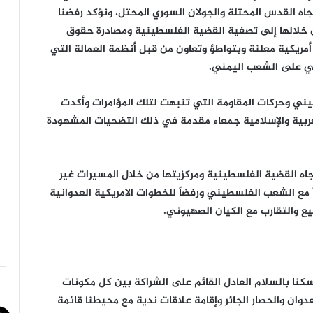
جاه القدس المحتلة والجولان السوري المحتل، ونؤكد رفضنا
ن خلالها إلى تصفية القضية الفلسطينية ومصادرة حقوق
أمريكية معلنة وبتواطؤ وتعاون من قبل أنظمة العمالة التي
شي على الشعب اليمني.
يني وحركات المقاومة التي تنبهت لتلك المؤامرات وأكدت
لعربية والإسلامية جمعاء مقدمة في ذلك التضحيات المشهودة
جاه القضية الفلسطينية ومركزيتها من خلال المسيرات غير
مع الشعب الفلسطيني ورفضاً للخطوات الامريكية العدوانية
ع والتقارب مع الكيان الصهيوني.
سكنا بالسلام العادل القائم على الشراكة بين كل مكونات
ان والحصار الجائر وإقامة علاقات ندية مع محيطنا قائمة