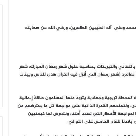
 محمد وعلى آله الطيبين الطاهرين، ورضي الله عن صحابته
ية بالتهاني والتبريكات بمناسبة حلول شهر رمضان المبارك، شهر
ل تعالى: (شهر رمضان الذي أنزل فيه القرآن هدى للناس وبينات
ك كمحطة تربوية وجهادية يتزود منها المسلمون طاقةً إيمانية
دى، ولتمنحهم القدرة الذاتية على مواجهة كل ما يعترضهم من
مواجهة الأخطار التي تهدد أمتنا، ونتعرض لها كيمنيين
بلادنا للعام الخامس على التوالي.