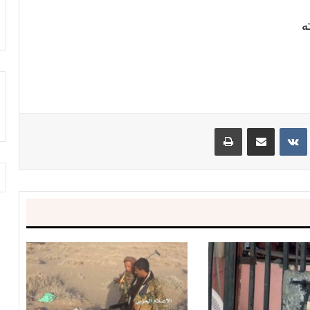
أرب
أكتوبر 11, 2021
زامل || « يا رسول الله »
ه
ينتيريست
مشاركة عبر البريد
طباعة