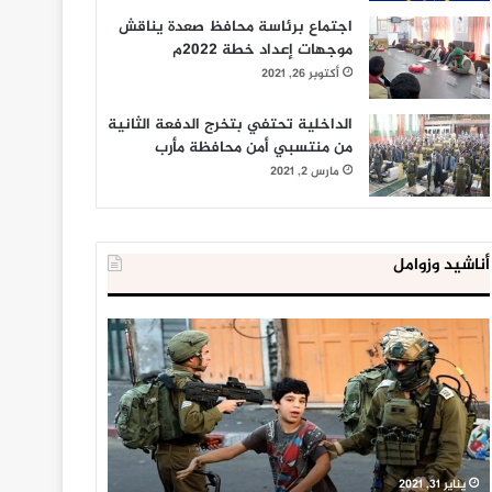
اجتماع برئاسة محافظ صعدة يناقش
موجهات إعداد خطة 2022م
أكتوبر 26, 2021
الداخلية تحتفي بتخرج الدفعة الثانية
من منتسبي أمن محافظة مأرب
مارس 2, 2021
أناشيد وزوامل
العدو
الداخلية
الإسرائيلي
المصرية
اعتقل
تعلن
543
إحباط
طفلا
‘مخطط
فلسطينيا
كبير’
خلال
للإخوان
يناير 31, 2021
يوليو 23, 2020
2020
المسلمين