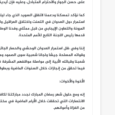
على حسن الجوار والاحترام المتبادل، وعليه فإن أيدين
كما نؤكد تمسكنا ودعمنا لاتفاق السويد الذي جاء ليل
استمرار دول العدوان في التعنت واختلاق العراقيل وا
المرونة والتعاون الإيجابي من قبل ممثلي وفدنا ال
قدمها رئيس اللجنة التابع للأمم المتحدة.
إننا وفي ظل استمرار العدوان الوحشي والحصار الجائر 
وقواته المسلحة جيشا ولجانا شعبية سوى الصمود وموا
شعبنا وقبائله الأبية إلى مواصلة مواقفهم المشرفة في
فيما تحقق من إنجازات خلال السنوات الماضية وبطولا
الأخوة والأخوات:
إنه ومع حلول شهر رمضان المبارك نجدد مباركتنا لكا
الانتصارات التي تحققت خلال الأيام الماضية في مختل
من الغزاة وأعوانهم.