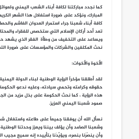
كما نجدد مباركتنا لكافة أبناء الشعب اليمني ولعوا
المبارك، ونؤكد على ضرورة استغلال هذا الشهر الكري
كافة أبناء شعبنا جراء استمرار العدوان الغاشم والحصار
تعد أحد أركان الإسلام التي ستخصص للفقراء والمحتا
ويساعد على التخفيف من وطأة الفقر الذي يشهد حالات
نحث المكلفين والشركات والمؤسسات على ضرورة التعاون
الأخوة والأخوات:
لقد أطلقنا مؤخراً الرؤية الوطنية لبناء الدولة اليم
حقوقه وكرامته وتحمي سيادته، وعليه ندعو الحكومة 
اجتماع
هذه الرؤية ، كما نحث الحكومة على بذل مزيد من ال
موسع
صمود شعبنا اليمني العزيز.
برئاسة
عضو
السياسي
نسأل الله أن يوفقنا جميعاً على طاعته واستغلال شهر
الأعلى
وشعبنا الصامد وأن يؤلف بيننا ويعزز وحدتنا الوطنية، وأ
يناير 10, 2023
الزايدي
اجتماع موسع برئاسة عضو السي
وأن ينصُرَنا بنصره، ويؤيِّدَنا بتأييده إنه سميع مجيب ال
يناقش