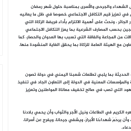
ئل الشهداء والجرحى والأسرى بمناسبة حلول شهر رمضان
م في تعزيز قيم التكافل الاجتماعي خصوصا في ظل ما يعانيه
 الجائر ، ونحث على أهمية الالتزام بأداء فريضة الزكاة التي
جين بحسب المصارف الشرعية بما يعزز التكافل الاجتماعي
 من المجاعة والفاقة التي تسبب بها العدوان والحصار، كما
 مع الهيئة العامة للزكاة بما يحقق الغاية المنشودة منها.
نية الحديثة بما يلبي تطلعات شعبنا اليمني في دولة تصون
والمؤسسات المعنية في الدولة إلى التعاون الجاد في تنفيذ
زامل
جهود التي تصب في صالح تخفيف معاناة المواطنين وتعزيز
||
«
يا
رسول
ه الكريم في الطاعات ونيل الأجر والثواب وأن يحمي بلادنا
الله
ن يرحَمَ شهداءَنا الأبرارَ، ويشفي جرحانا، ويفرج عن أسرانا،
»
اسي الأعلى
دعاء.