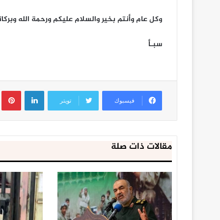
 في البقع》أداء /
الزايدي يناقش أوضاع محافظة م
أوضاع
وإحتياجاتها
وكل عام وأنتم بخير والسلام عليكم ورحمة الله وبركات
محافظة
مأرب
وإحتياجاتها
سبـأ
لينكدإن
ب
فيسبوك
تويتر
مقالات ذات صلة