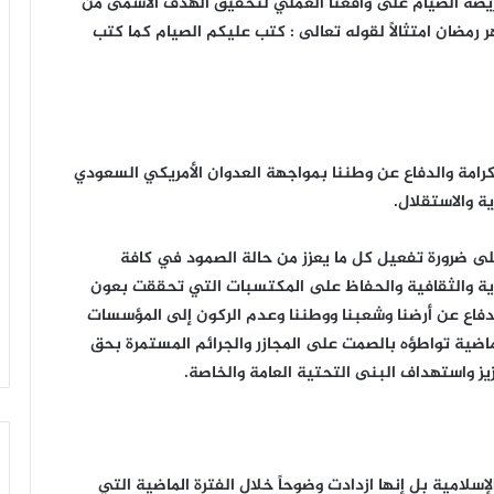
فريضة الصيام على واقعنا العملي لتحقيق الهدف الأسمى من
 رمضان امتثالاً لقوله تعالى : كتب عليكم الصيام كما كتب
رامة والدفاع عن وطننا بمواجهة العدوان الأمريكي السعودي
 والاستقلال.
 على ضرورة تفعيل كل ما يعزز من حالة الصمود في كافة
ادية والثقافية والحفاظ على المكتسبات التي تحققت بعون
لدفاع عن أرضنا وشعبنا ووطننا وعدم الركون إلى المؤسسات
ماضية تواطؤه بالصمت على المجازر والجرائم المستمرة بحق
يز واستهداف البنى التحتية العامة والخاصة.
الإسلامية بل إنها ازدادت وضوحاً خلال الفترة الماضية التي