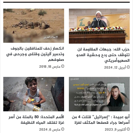
انكسار زحف للمنافقين بالجوف
حزب الله: جبهات المقاومة لن
وتدمير آليتين وقتلى وجرحى في
تتوقّف حتى ردع وحشية العدو
صفوفهم
الصهيوأمريكي
مارس 18, 2018
أبريل 12, 2024
أبو عبيدة : “إسرائيل” قتلت 4 من
الأمم المتحدة: 80 بالمئة من أسر
أسراها جراء قصفها المكثف لغزة
غزة تفتقد المياه النظيفة
أكتوبر 9, 2023
مارس 6, 2024