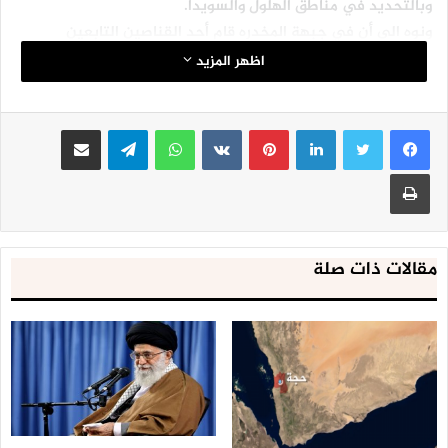
وبالتحديد في مناطق الهلول والسويدا.
ونوه الى أن في جبهة المخدره قام أحد القناصين التابعين
للمرتزقه العدوان بالقنص صوب مواقع الجيش واللجان الشعبيه.
اظهر المزيد
كما شهدت سماء المحافظه وخاصتاً صرواح وجبل هيلان والمخدره
تحليق لطيران الإستطلاع.
لينكدإن
بينتيريست
واتساب
تيلقرام
مشاركة عبر البريد
طباعة
مقالات ذات صلة