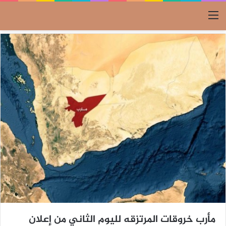
القائمة
مأرب خروقات المرتزقه لليوم الثاني من إعلان