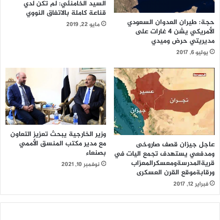
السيد الخامنئي: لم تكن لدي
قناعة كاملة بالاتفاق النووي
حجة: طيران العدوان السعودي
مايو 22, 2019
الأمريكي يشن 4 غارات على
مديريتي حرض وميدي
يوليو 6, 2017
وزير الخارجية يبحث تعزيز التعاون
مع مدير مكتب المنسق الأممي
عاجل جيزان قصف صاروخى
بصنعاء
ومدفعي يستهدف تجمع اليات في
قريةالمدرسةومعسكرالمعزاب
نوفمبر 10, 2021
ورقابةموقع القرن العسكرى
فبراير 12, 2017